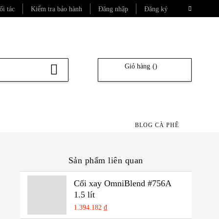
Ngôn
ối tác
Kiểm tra bảo hành
Đăng nhập
Đăng ký
ngữ
Giỏ hàng
Tìm
kiếm
BLOG CÀ PHÊ
Sản phẩm liên quan
Thêm vào danh sách yêu t
Cối xay OmniBlend #756A
1.5 lít
1.394.182 ₫