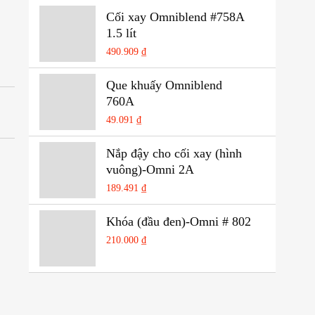
Thêm vào danh sách yêu t
Cối xay Omniblend #758A
1.5 lít
490.909 ₫
Thêm vào danh sách yêu t
Que khuấy Omniblend
760A
49.091 ₫
Thêm vào danh sách yêu t
Nắp đậy cho cối xay (hình
vuông)-Omni 2A
189.491 ₫
Thêm vào danh sách yêu t
Khóa (đầu đen)-Omni # 802
210.000 ₫
Thêm vào danh sách yêu t
OmniShieldQ - Hộp chống
ồn cho máy làm cà phê đá