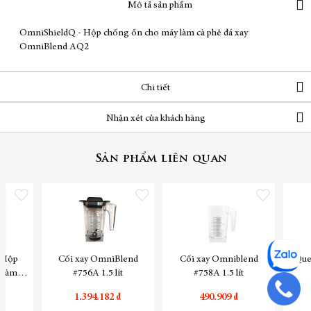
Mô tả sản phẩm
OmniShieldQ - Hộp chống ồn cho máy làm cà phê đá xay
OmniBlend AQ2
Chi tiết
Nhận xét của khách hàng
Sản phẩm liên quan
Thêm vào danh sách yêu thích
Thêm vào danh sách yêu thích
Thêm vào danh sách yêu
 Hộp
Cối xay OmniBlend
Cối xay Omniblend
Que
 làm cà
#756A 1.5 lít
#758A 1.5 lít
Blend
₫
1.394.182 ₫
490.909 ₫