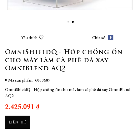
Chuyển
Yêu thích
Chia sẻ
đến
phần
OmniShieldQ - Hộp chống ồn
đầu
cho máy làm cà phê đá xay
của
thư
OmniBlend AQ2
viện
hình
Mã sản phẩm
6000687
ảnh
OmniShieldQ - Hộp chống ồn cho máy làm cà phê đá xay OmniBlend
AQ2
2.425.091 ₫
Liên hệ