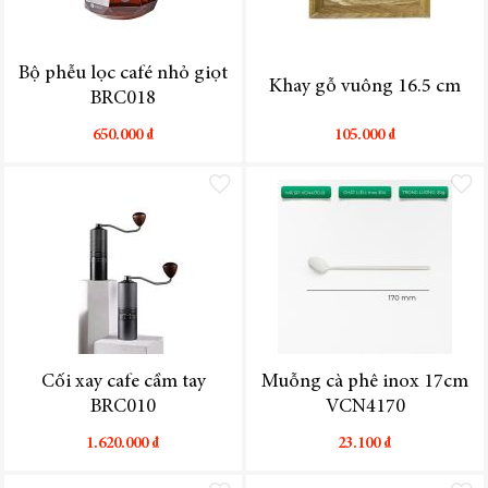
Bộ phễu lọc café nhỏ giọt
Khay gỗ vuông 16.5 cm
BRC018
650.000 ₫
105.000 ₫
Thêm vào danh sách yêu thích
Thêm vào
Cối xay cafe cầm tay
Muỗng cà phê inox 17cm
BRC010
VCN4170
1.620.000 ₫
23.100 ₫