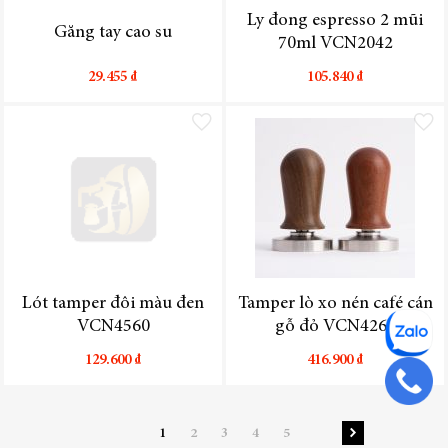
Ly đong espresso 2 mũi
Găng tay cao su
70ml VCN2042
29.455 ₫
105.840 ₫
Thêm vào danh sách yêu thích
Thêm vào
Lót tamper đôi màu đen
Tamper lò xo nén café cán
VCN4560
gỗ đỏ VCN4268
129.600 ₫
416.900 ₫
Trang
Bạn đang đọc trang
Trang
Trang
Trang
Trang
1
2
3
4
5
Trang
Tiếp theo