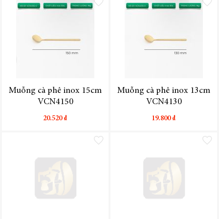
Thêm vào danh sách yêu thích
Thêm vào
Muỗng cà phê inox 15cm
Muỗng cà phê inox 13cm
VCN4150
VCN4130
20.520 ₫
19.800 ₫
Thêm vào danh sách yêu thích
Thêm vào