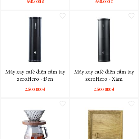
650.000 ₫
650.000 ₫
Thêm vào danh sách yêu thích
Thêm vào
Vị trí
Máy xay café điện cầm tay
Máy xay café điện cầm tay
zeroHero - Đen
zeroHero - Xám
Tên sản phẩm
2.500.000 ₫
2.500.000 ₫
Giá từ Thấp đến Cao
Thêm vào danh sách yêu thích
Thêm vào
Giá từ Cao đến Thấp