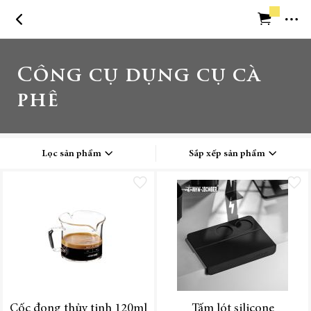
Trở về trang chủ
Công cụ dụng cụ cà
Cần trợ giúp
phê
Lọc sản phẩm
Sắp xếp sản phẩm
Thêm vào danh sách yêu thích
Thêm vào
Cốc đong thủy tinh 120ml
Tấm lót silicone