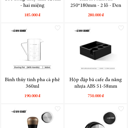
- hai miệng
250*180mm - 2 lỗ - Đen
185.000 ₫
280.000 ₫
Thêm vào danh sách yêu thích
Thêm vào
Bình thủy tinh pha cà phê
Hộp đập bã cafe đa năng
360ml
nhựa ABS 51-58mm
190.000 ₫
750.000 ₫
Thêm vào danh sách yêu thích
Thêm vào