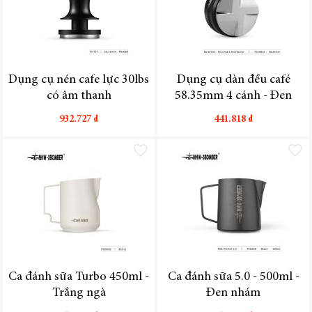
Dụng cụ nén cafe lực 30lbs
Dụng cụ dàn đều café
có âm thanh
58.35mm 4 cánh - Đen
932.727 ₫
441.818 ₫
Thêm vào danh sách yêu thích
Thêm vào
Ca đánh sữa Turbo 450ml -
Ca đánh sữa 5.0 - 500ml -
Trắng ngà
Đen nhám