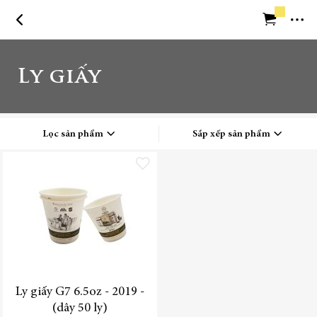
Trở về trang chủ
Ly giấy
Cần trợ giúp
Lọc sản phẩm
Sắp xếp sản phẩm
Thêm vào danh sách yêu thích
Vị trí
Ly giấy G7 6.5oz - 2019 -
(dây 50 ly)
Tên sản phẩm