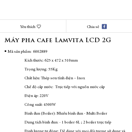
Chuyển
Yêu thích
Chia sẻ
đến
phần
Máy pha cafe Lamvita LCD 2G
đầu
của
thư
Mã sản phẩm
6002889
viện
Kích thước: 625 x 472 x 510mm
hình
ảnh
Trọng lượng: 55Kg
Chất liệu: Thép sơn tĩnh điện – Inox
Chế độ cấp nước: Trực tiếp với nguồn nước cấp
Điện áp: 220V
Công suất: 4500W
Bình đun (Boiler): Nhiều bình đun - Multi Boiler
Dung tích bình đun: - 1 boiler 6L ; 2 boiler trực tiếp
Định lượng tự động: Dễ dàng với mọi đối tượng sử dụng và