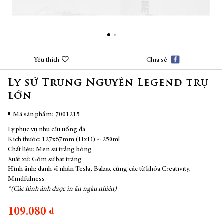
Chuyển
Yêu thích
Chia sẻ
đến
phần
Ly sứ Trung Nguyên Legend trụ
đầu
lớn
của
thư
viện
Mã sản phẩm
7001215
hình
Ly phục vụ nhu cầu uống đá
ảnh
Kích thước: 127x67mm (HxD) ~ 250ml
Chất liệu: Men sứ trắng bóng
Xuất xứ: Gốm sứ bát tràng
Hình ảnh: danh vĩ nhân Tesla, Balzac cùng các từ khóa Creativity,
Mindfulness
*(Các hình ảnh được in ấn ngẫu nhiên)
109.080 ₫