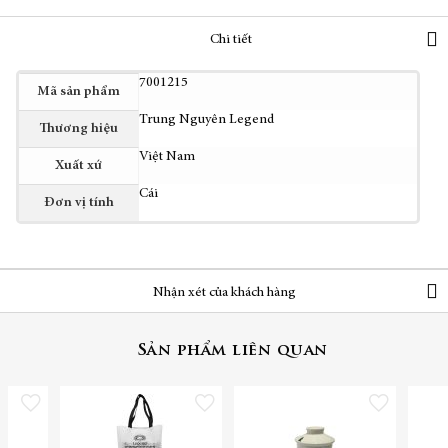
Chi tiết
Thêm
7001215
Mã sản phẩm
thông
Trung Nguyên Legend
tin
Thương hiệu
Việt Nam
Xuất xứ
Cái
Đơn vị tính
Nhận xét của khách hàng
Sản phẩm liên quan
Thêm vào danh sách yêu thích
Thêm vào danh sách yêu thích
Thêm vào danh sách yêu