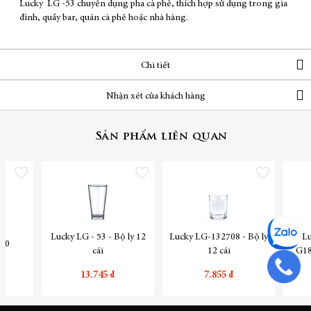
Lucky LG -53 chuyên dụng pha cà phê, thích hợp sử dụng trong gia
đình, quầy bar, quán cà phê hoặc nhà hàng.
Chi tiết
Nhận xét của khách hàng
Sản phẩm liên quan
Thêm vào danh sách yêu thích
Thêm vào danh sách yêu thích
Thêm vào danh sách yêu
Lucky LG - 53 - Bộ ly 12
Lucky LG-132708 - Bộ ly
Lu
550
cái
12 cái
G1896 - B
13.745 ₫
7.855 ₫