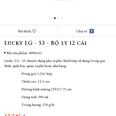
Chuyển
Yêu thích
Chia sẻ
đến
phần
Lucky LG - 53 - Bộ ly 12 cái
đầu
của
thư
Mã sản phẩm
6000142
viện
Lucky LG - 53 chuyên dụng pha cà phê, thích hợp sử dụng trong gia
hình
đình, quầy bar, quán cà phê hoặc nhà hàng.
ảnh
Đóng gói: 12 ly/ hộp
Chiều cao: 12.5 cm
Đường kính miệng (TD):7.75 cm
Dung tích: 300 ml
Trọng lượng: 270 g/ly