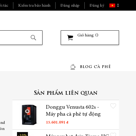
Ngôn
i tác
Kiểm tra bảo hành
Đăng nhập
Đăng ký
ngữ
Giỏ hàng
Tìm
kiếm
BLOG CÀ PHÊ
Sản phẩm liên quan
Thêm vào danh sách yêu t
Donggu Venusta 602s -
Máy pha cà phê tự động
15.601.091 ₫
end
còn
Thêm vào danh sách yêu t
-10%