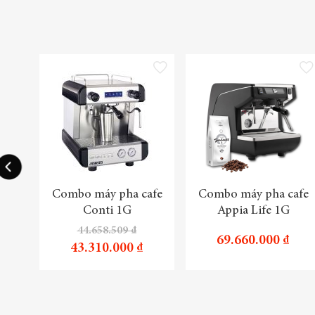
Thêm vào danh sách yêu thích
Thêm
Combo máy pha cafe
Combo máy pha cafe
Conti 1G
Appia Life 1G
44.658.509 ₫
69.660.000 ₫
43.310.000 ₫