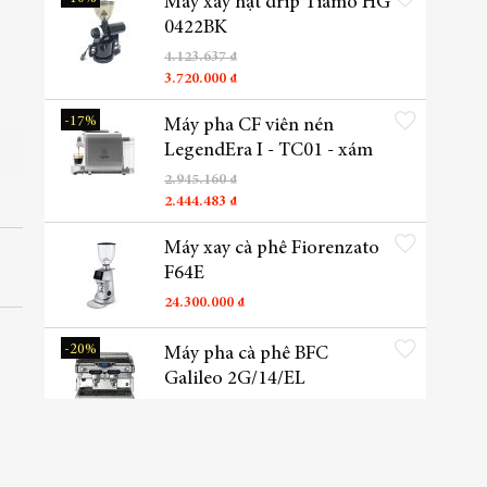
Máy xay hạt drip Tiamo HG
0422BK
4.123.637 ₫
3.720.000 ₫
Thêm vào danh sách yêu t
-17%
Máy pha CF viên nén
LegendEra I - TC01 - xám
2.945.160 ₫
2.444.483 ₫
Thêm vào danh sách yêu t
Máy xay cà phê Fiorenzato
F64E
24.300.000 ₫
Thêm vào danh sách yêu t
-20%
Máy pha cà phê BFC
Galileo 2G/14/EL
164.945.455 ₫
132.545.455 ₫
Thêm vào danh sách yêu t
Máy pha café Conti CC102-