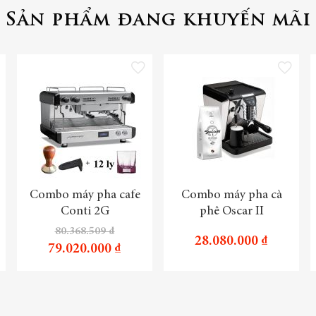
Sản phẩm đang khuyến mãi
 vào danh sách yêu thích
Thêm vào danh sách yêu thích
Thêm vào danh 
Combo máy pha cafe
Combo máy pha cà
Conti 2G
phê Oscar II
80.368.509 ₫
28.080.000 ₫
79.020.000 ₫