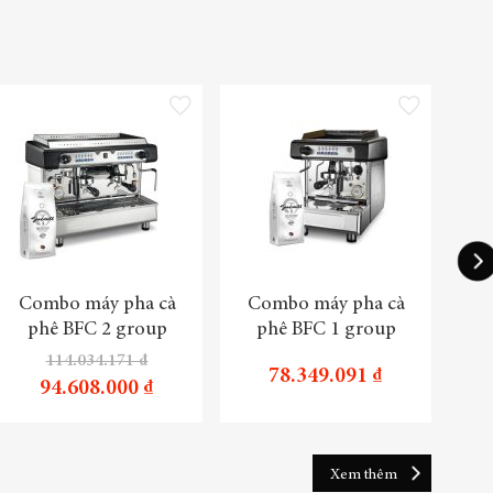
sách yêu thích
Thêm vào danh sách yêu thích
Thêm vào danh sách yêu th
-1
Combo máy pha cà
Combo máy pha cà
Tru
phê BFC 2 group
phê BFC 1 group
114.034.171 ₫
78.349.091 ₫
94.608.000 ₫
Xem thêm