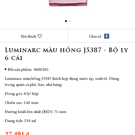
Chuyển
Yêu thích
Chia sẻ
đến
phần
Luminarc màu hồng J5387 - Bộ ly
đầu
6 cái
của
thư
viện
Mã sản phẩm
6000205
hình
Luminarc màu hồng J5387 thích hợp đựng nước ép, sinh tố. Dùng
ảnh
trong quán cà phê, bar, nhà hàng.
Đóng gói: 6 ly/ hộp
Chiều cao: 140 mm
Đường kính lớn nhất (MD): 71 mm
Dung tích: 330 ml