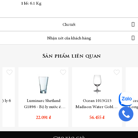
1 lố:
6.1 Kg
Chi tiết
Nhận xét của khách hàng
Sản phẩm liên quan
Thêm vào danh sách yêu thích
Thêm vào danh sách yêu thích
Thêm vào danh sách yêu
Luminarc Shetland
Ocean 1015G15
Ocea
G1896 - Bộ ly nước ép
Madison Water Goblet -
sinh tố 6 cái
Bộ ly 6 cái
22.091 ₫
56.455 ₫
Cho vào giỏ