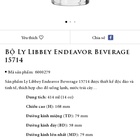
Chuyển
Yêu thích
Chia sẻ
đến
phần
Bộ Ly Libbey Endeavor Beverage
đầu
15714
của
thư
viện
Mã sản phẩm
6000279
hình
Sản phẩm Ly Libbey Endeavor Beverage 15714 được thiết kế độc đáo và
ảnh
tinh tế, thích hợp cho đồ uống lạnh, nước trái cây…
Dung tích:
414 ml (14 oz)
Chiều cao (H):
168 mm
Đường kính miệng (TD):
79 mm
Đường kính đáy (BD):
58 mm
Đường kính lớn nhất (MD):
79 mm