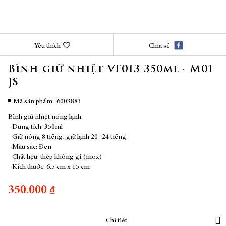
Chuyển
Yêu thích
Chia sẻ
đến
phần
Bình giữ nhiệt VF013 350ml - M01
đầu
JS
của
thư
viện
Mã sản phẩm
6003883
hình
Bình giữ nhiệt nóng lạnh
ảnh
- Dung tích: 350ml
- Giữ nóng 8 tiếng, giữ lạnh 20 -24 tiếng
- Màu sắc: Đen
- Chất liệu: thép không gỉ (inox)
- Kích thước: 6.5 cm x 15 cm
350.000 ₫
Chi tiết