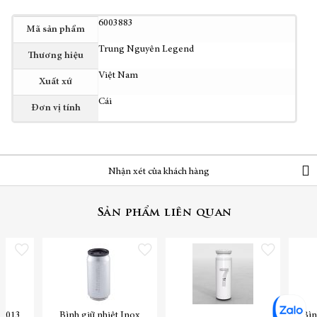
Thêm
6003883
Mã sản phẩm
thông
Trung Nguyên Legend
tin
Thương hiệu
Việt Nam
Xuất xứ
Cái
Đơn vị tính
Nhận xét của khách hàng
Sản phẩm liên quan
Thêm vào danh sách yêu thích
Thêm vào danh sách yêu thích
Thêm vào danh sách yêu
VF013
Bình giữ nhiệt Inox
Bìn