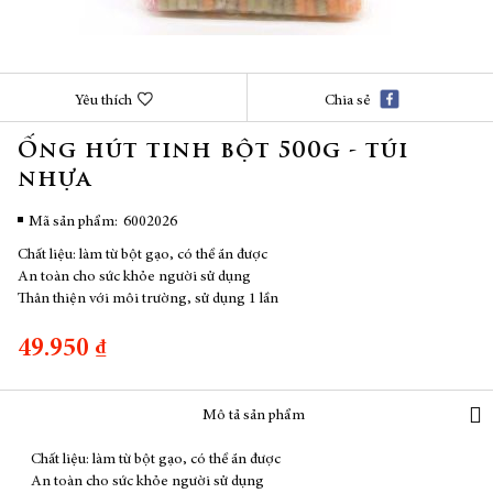
Chuyển
Yêu thích
Chia sẻ
đến
phần
Ống hút tinh bột 500g - túi
đầu
nhựa
của
thư
viện
Mã sản phẩm
6002026
hình
Chất liệu: làm từ bột gạo, có thể ăn được
ảnh
An toàn cho sức khỏe người sử dụng
Thân thiện với môi trường, sử dụng 1 lần
49.950 ₫
Mô tả sản phẩm
Chất liệu: làm từ bột gạo, có thể ăn được
An toàn cho sức khỏe người sử dụng