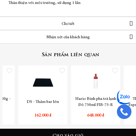
Thân thiện với môi trường, sử dụng 1 lần
Chi tiết
Nhận xét của khách hàng
Sản phẩm liên quan
Thêm vào danh sách yêu thích
Thêm vào danh sách yêu thích
Thêm vào danh sách yêu
200g -
Hario Bình pha trà lạnh
T
DS - Thảm bar lớn
Đỏ 750ml FIB-75-R
Esp
162.000 ₫
648.000 ₫
Cho vào giỏ