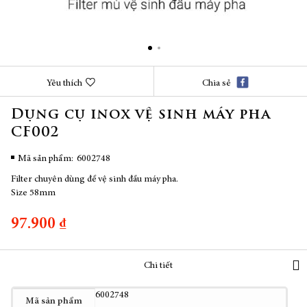
Chuyển
Yêu thích
Chia sẻ
đến
phần
Dụng cụ inox vệ sinh máy pha
đầu
CF002
của
thư
viện
Mã sản phẩm
6002748
hình
Filter chuyên dùng để vệ sinh đầu máy pha.
ảnh
Size 58mm
97.900 ₫
Chi tiết
Thêm
6002748
Mã sản phẩm