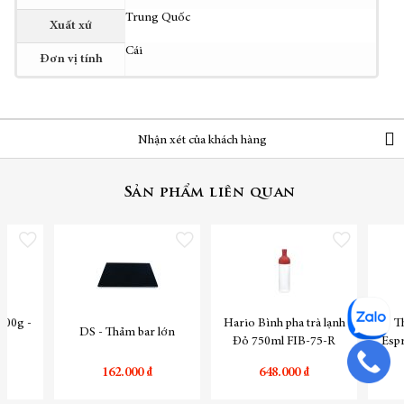
thông
Trung Quốc
tin
Xuất xứ
Cái
Đơn vị tính
Nhận xét của khách hàng
Sản phẩm liên quan
Thêm vào danh sách yêu thích
Thêm vào danh sách yêu thích
Thêm vào danh sách yêu
200g -
Hario Bình pha trà lạnh
T
DS - Thảm bar lớn
Đỏ 750ml FIB-75-R
Esp
162.000 ₫
648.000 ₫