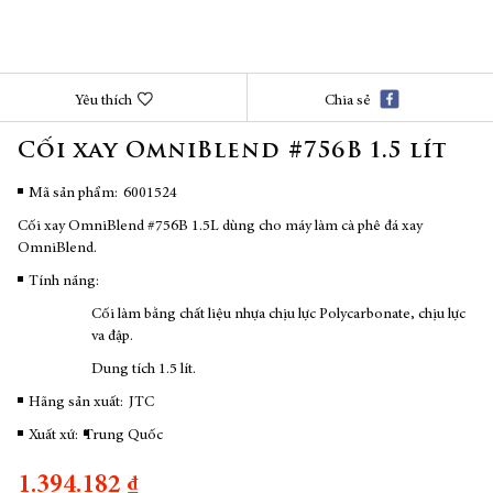
Chuyển
Yêu thích
Chia sẻ
đến
phần
Cối xay OmniBlend #756B 1.5 lít
đầu
của
thư
Mã sản phẩm
6001524
viện
Cối xay OmniBlend #756B 1.5L dùng cho máy làm cà phê đá xay
hình
OmniBlend.
ảnh
Tính năng:
Cối làm bằng chất liệu nhựa chịu lực Polycarbonate, chịu lực
va đập.
Dung tích 1.5 lít.
Hãng sản xuất:
JTC
Xuất xứ:
Trung Quốc
1.394.182 ₫