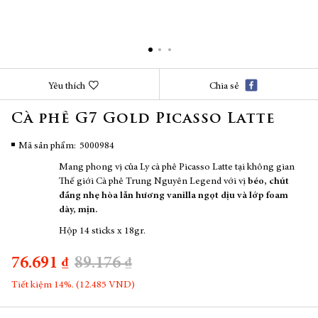
Chuyển
Yêu thích
Chia sẻ
đến
phần
Cà phê G7 Gold Picasso Latte
đầu
của
thư
Mã sản phẩm
5000984
viện
Mang phong vị của Ly cà phê Picasso Latte tại không gian
hình
Thế giới Cà phê Trung Nguyên Legend với vị
béo, chút
ảnh
đắng nhẹ hòa lẫn hương vanilla ngọt dịu và lớp foam
dày, mịn.
Hộp 14 sticks x 18gr.
76.691 ₫
89.176 ₫
Tiết kiệm 14%. (12.485 VND)