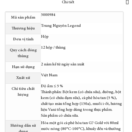
Chi tiết
Thêm
5000984
Mã sản phẩm
thông
Trung Nguyên Legend
tin
Thương hiệu
Hộp
Đơn vị tính
12 hộp / thùng
Quy cách đóng
thùng
2 năm kể từ ngày sản xuất
Hạn sử dụng
Việt Nam
Xuất xứ
Độ ẩm ≤ 5 %
Chỉ tiêu chất
Thành phần: Bột kem (có chứa sữa), đường, bột
lượng
kem (có chứa đạm sữa), cà phê hòa tan (5 %),
chất tạo màu tổng hợp (150a), muối i-ốt, hương
liệu Vani tổng hợp dùng trong thực phẩm.
Sản phẩm có chứa sữa.
Hòa một gói cà phê hòa tan G7 Gold với 80ml
Hướng dẫn sử
nước nóng (80°C-100°C), khuấy đều và thưởng
dụng