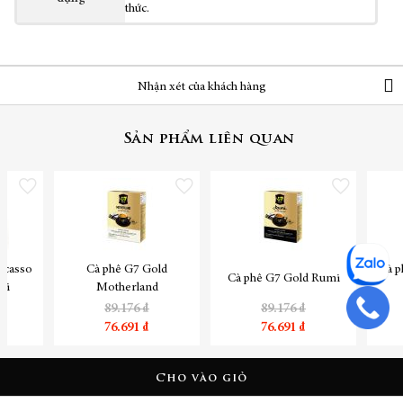
thức.
Nhận xét của khách hàng
Sản phẩm liên quan
Thêm vào danh sách yêu thích
Thêm vào danh sách yêu thích
Thêm vào danh sách yêu
icasso
Cà phê G7 Gold
Cà p
Cà phê G7 Gold Rumi
ói
Motherland
89.176 ₫
89.176 ₫
76.691 ₫
76.691 ₫
Cho vào giỏ