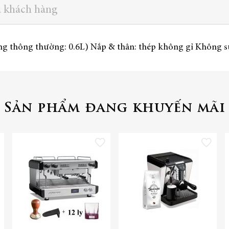
a khách hàng
ụng thông thường: 0.6L) Nắp & thân: thép không gỉ Không s
Sản phẩm đang khuyến mãi
 vào danh sách yêu thích
Thêm vào danh sách yêu thích
Thêm vào danh 