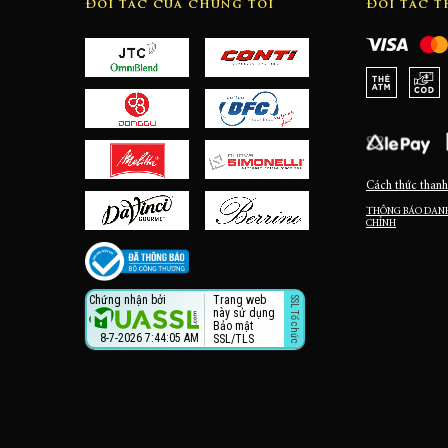
Đối tác của chúng tôi
Đối tác 
Cách thức thanh
THÔNG BÁO DANH
CHỈNH
Trang web
Chứng nhận bởi
này sử dụng
Bảo mật
8-7-2026 7:44:05 AM
SSL/TLS