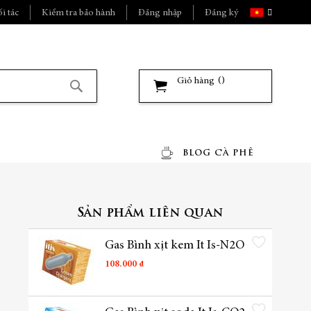
Ngôn
i tác
Kiểm tra bảo hành
Đăng nhập
Đăng ký
ngữ
Giỏ hàng
Tìm
kiếm
BLOG CÀ PHÊ
Sản phẩm liên quan
Thêm vào danh sách yêu t
Gas Bình xịt kem It Is-N2O
108.000 ₫
Thêm vào danh sách yêu t