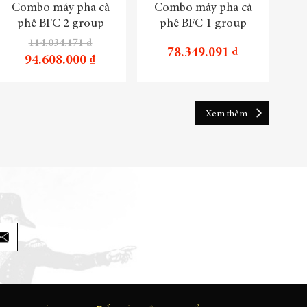
Combo máy pha cà
Combo máy pha cà
Tru
phê BFC 2 group
phê BFC 1 group
114.034.171 ₫
78.349.091 ₫
94.608.000 ₫
Xem thêm