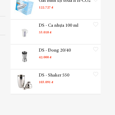
Gas Bình xịt soda It Is-CO2
122.727 ₫
Thêm vào danh sách yêu t
DS - Ca nhựa 100 ml
53.018 ₫
Thêm vào danh sách yêu t
DS - Đong 20/40
42.000 ₫
Thêm vào danh sách yêu t
DS - Shaker 550
103.091 ₫
Thêm vào danh sách yêu t
DS - Xúc đá 4
87.000 ₫