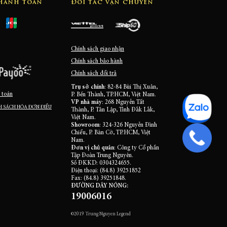
thanh toán
Đối tác vận chuyển
Chính sách giao nhận
Chính sách bảo hành
Chính sách đổi trả
Trụ sở chính
: 82-84 Bùi Thị Xuân,
 toán
P. Bến Thành, TP.HCM, Việt Nam.
VP nhà máy
: 268 Nguyễn Tất
 SÁCH HÓA ĐƠN ĐIỀU
Thành, P. Tân Lập, Tỉnh Đắk Lắk,
Việt Nam.
Showroom
: 324-326 Nguyễn Đình
Chiểu, P. Bàn Cờ, TP.HCM, Việt
Nam.
Đơn vị chủ quản
: Công ty Cổ phần
Tập Đoàn Trung Nguyên.
Số ĐKKD: 0304324655.
Điện thoại: (84.8) 39251852
Fax: (84.8) 39251848.
ĐƯỜNG DÂY NÓNG:
19006016
©2019 Trung Nguyen Legend