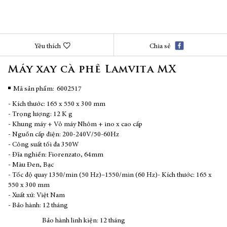
Chuyển
Yêu thích
Chia sẻ
đến
phần
Máy xay cà phê Lamvita MX
đầu
của
thư
Mã sản phẩm
6002517
viện
- Kích thước: 165 x 550 x 300 mm
hình
- Trọng lượng: 12 K g
ảnh
- Khung máy + Vỏ máy Nhôm + ino x cao cấp
- Nguồn cấp điện: 200-240V/50-60Hz
- Công suất tối đa 350W
- Đĩa nghiền: Fiorenzato, 64mm
- Màu Đen, Bạc
- Tốc độ quay 1350/min (50 Hz)–1550/min (60 Hz)- Kích thước: 165 x
550 x 300 mm
- Xuất xứ: Việt Nam
- Bảo hành: 12 tháng
Bảo hành linh kiện: 12 tháng