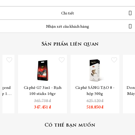
Chi tiết
Nhận xét của khách hàng
Sản phẩm liên quan
Thêm vào danh sách yêu thích
Thêm vào danh sách yêu thích
Thêm vào danh sách yêu
egend
Cà phê G7 3in1 - Bịch
Cà phê SÁNG TẠO 8 -
Dong
hộp 18
100 sticks 16gr
hộp 500g
Máy 
365.738 ₫
625.120 ₫
347.451 ₫
518.850 ₫
Có thể bạn muốn