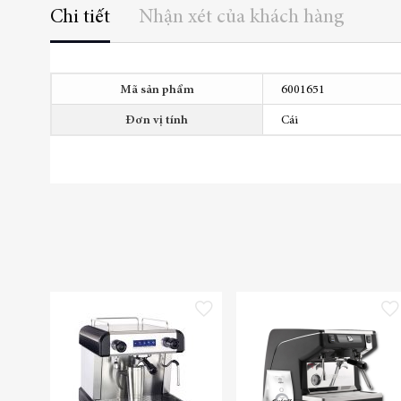
Chi tiết
Nhận xét của khách hàng
Thêm
Mã sản phẩm
6001651
thông
tin
Đơn vị tính
Cái
Thêm vào danh sách yêu thích
Thêm