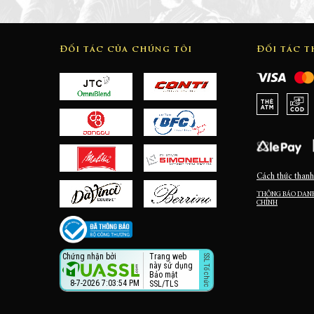
Đối tác của chúng tôi
Đối tác 
Cách thức thanh
THÔNG BÁO DANH
CHỈNH
Trang web
Chứng nhận bởi
này sử dụng
Bảo mật
8-7-2026 7:03:55 PM
SSL/TLS