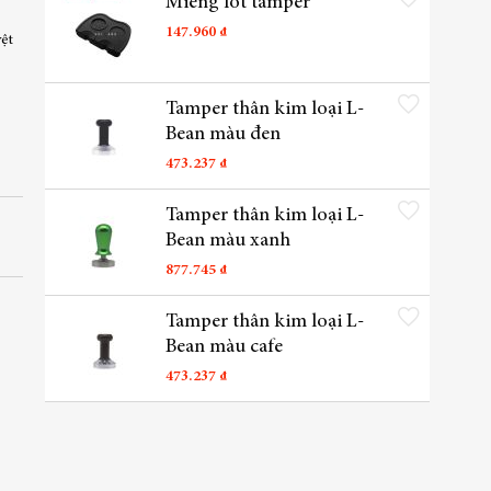
Miếng lót tamper
147.960 ₫
yệt
Thêm vào danh sách yêu t
Tamper thân kim loại L-
Bean màu đen
473.237 ₫
Thêm vào danh sách yêu t
Tamper thân kim loại L-
Bean màu xanh
877.745 ₫
Thêm vào danh sách yêu t
Tamper thân kim loại L-
Bean màu cafe
473.237 ₫
Thêm vào danh sách yêu t
Tamper cán gỗ màu nâu
540.000 ₫