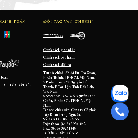
thanh toán
Đối tác vận chuyển
Chính sách giao nhận
Chính sách bảo hành
Chính sách đổi trả
Trụ sở chính
: 82-84 Bùi Thị Xuân,
 toán
P. Bến Thành, TP.HCM, Việt Nam.
VP nhà máy
: 268 Nguyễn Tất
 SÁCH HÓA ĐƠN ĐIỀU
Thành, P. Tân Lập, Tỉnh Đắk Lắk,
Việt Nam.
Showroom
: 324-326 Nguyễn Đình
Chiểu, P. Bàn Cờ, TP.HCM, Việt
Nam.
Đơn vị chủ quản
: Công ty Cổ phần
Tập Đoàn Trung Nguyên.
Số ĐKKD: 0304324655.
Điện thoại: (84.8) 39251852
Fax: (84.8) 39251848.
ĐƯỜNG DÂY NÓNG: