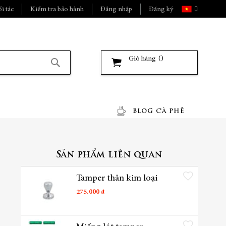
Ngôn
i tác
Kiểm tra bảo hành
Đăng nhập
Đăng ký
ngữ
Giỏ hàng
Tìm
kiếm
BLOG CÀ PHÊ
Sản phẩm liên quan
Thêm vào danh sách yêu t
Tamper thân kim loại
275.000 ₫
Thêm vào danh sách yêu t