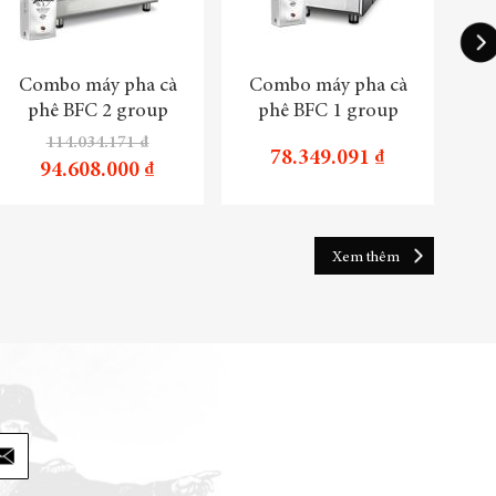
Combo máy pha cà
Combo máy pha cà
Tru
phê BFC 2 group
phê BFC 1 group
114.034.171 ₫
78.349.091 ₫
94.608.000 ₫
Xem thêm