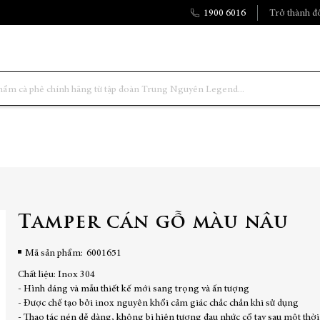
1900 6016
Trở thành đố
Tamper cán gỗ màu nâu
Mã sản phẩm
6001651
Chất liệu: Inox 304
- Hình dáng và mẫu thiết kế mới sang trọng và ấn tượng
- Được chế tạo bởi inox nguyên khổi cảm giác chắc chắn khi sử dụng
- Thao tác nén dễ dàng, không bị hiện tượng đau nhức cổ tay sau một thời