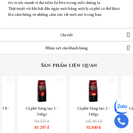
trị và sức mạnh vĩ đại tiềm ẩn bên trong mỗi chúng ta.
Thật tuyệt vời khi bắt đầu ngày mới bằng một ly cà phê có thể khơi
lên cảm hứng và những cảm xúc rất mới mẻ trong bạn.
Chi tiết
Nhận xét của khách hàng
Sản phẩm liên quan
Thêm vào danh sách yêu thích
Thêm vào danh sách yêu thích
Thêm vào danh sách yêu
O 8 -
Cà phê Sáng tạo 1 -
Cà phê Sáng tạo 2 -
Cà
340gr
340gr
92.553 ₫
107.954 ₫
83.297 ₫
92.840 ₫