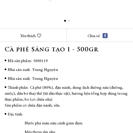
Chuyển
Yêu thích
Chia sẻ
đến
phần
Cà phê Sáng tạo 1 - 500gr
đầu
của
thư
Mã sản phẩm
5000119
viện
Nhà sản xuất:
Trung Nguyên
hình
ảnh
Nhà sản xuất:
Trung Nguyên
Thành phần:
Cà phê (80%), đậu nành, dung dịch đường nâu (đường,
nước), dầu bơ thay thế (từ dầu thực vật), hương liệu tổng hợp dùng trong
thực phẩm, bơ (có chứa sữa).
Sản phẩm có chứa đậu nành, sữa.
Đặc tính:
Nước pha màu nâu cánh gián đậm.
Mùi thơm dịu nhẹ.