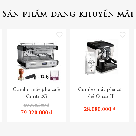
Sản phẩm đang khuyến mãi
 vào danh sách yêu thích
Thêm vào danh sách yêu thích
Thêm vào danh 
Combo máy pha cafe
Combo máy pha cà
Conti 2G
phê Oscar II
80.368.509 ₫
28.080.000 ₫
79.020.000 ₫