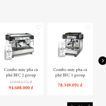
sách yêu thích
Thêm vào danh sách yêu thích
Thêm vào danh sách yêu th
-1
Combo máy pha cà
Combo máy pha cà
Tru
phê BFC 2 group
phê BFC 1 group
114.034.171 ₫
78.349.091 ₫
94.608.000 ₫