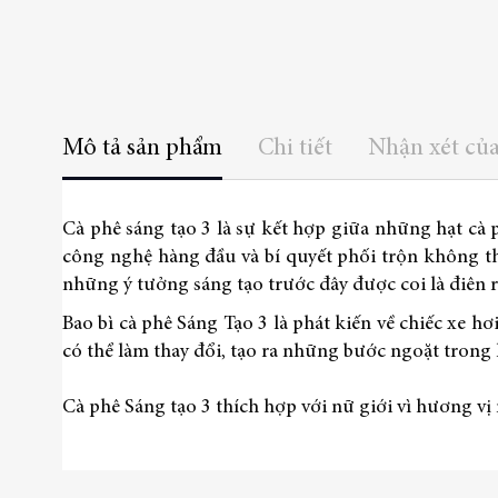
thư
viện
hình
ảnh
Mô tả sản phẩm
Chi tiết
Nhận xét củ
Cà phê sáng tạo 3 là sự kết hợp giữa những hạt cà 
công nghệ hàng đầu và bí quyết phối trộn không th
những ý tưởng sáng tạo trước đây được coi là điên r
Bao bì cà phê Sáng Tạo 3 là phát kiến về chiếc xe h
có thể làm thay đổi, tạo ra những bước ngoặt trong l
Cà phê Sáng tạo 3 thích hợp với nữ giới vì hương v