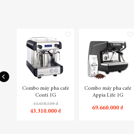
Thêm vào danh sách yêu thích
Thêm
Combo máy pha cafe
Combo máy pha cafe
Conti 1G
Appia Life 1G
44.658.509 ₫
69.660.000 ₫
43.310.000 ₫