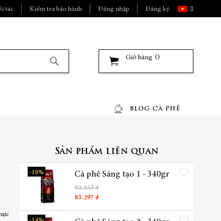
Ngôn
i tác
Kiểm tra bảo hành
Đăng nhập
Đăng ký
ngữ
Giỏ hàng
Tìm
kiếm
BLOG CÀ PHÊ
Sản phẩm liên quan
Thêm vào danh sách yêu t
-10%
Cà phê Sáng tạo 1 - 340gr
92.553 ₫
83.297 ₫
thực
Thêm vào danh sách yêu t
-14%