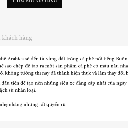
Thêm vào giỏ hàng
a khách hàng
phê Arabica sẻ đến từ vùng đất trồng cà phê nổi tiếng Buô
ể sao chép để tạo ra một sản phẩm cà phê có màu nâu nhạt
ồ, không tưởng thì nay đã thành hiện thực và làm thay đổi h
ơi đầu tiên để tạo nên những siêu xe đẳng cấp nhất của ngà
ịch sử nhân loại.
ị nhẹ nhàng nhưng rất quyến rũ.