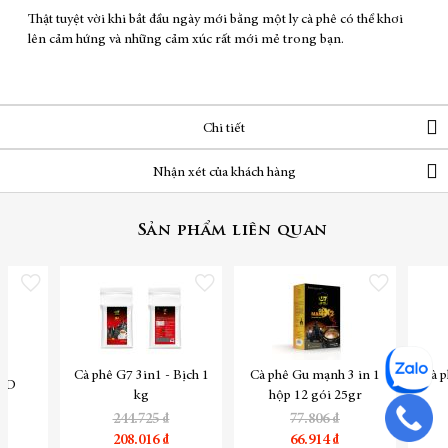
Thật tuyệt vời khi bắt đầu ngày mới bằng một ly cà phê có thể khơi
lên cảm hứng và những cảm xúc rất mới mẻ trong bạn.
Chi tiết
Nhận xét của khách hàng
Sản phẩm liên quan
Thêm vào danh sách yêu thích
Thêm vào danh sách yêu thích
Thêm vào danh sách yêu
Cà phê G7 3in1 - Bịch 1
Cà phê Gu mạnh 3 in 1
Cà p
END
kg
hộp 12 gói 25gr
₫
244.725 ₫
77.806 ₫
₫
208.016 ₫
66.914 ₫