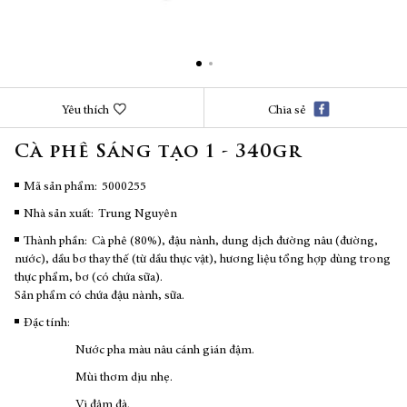
Chuyển
Yêu thích
Chia sẻ
đến
phần
Cà phê Sáng tạo 1 - 340gr
đầu
của
thư
Mã sản phẩm
5000255
viện
Nhà sản xuất:
Trung Nguyên
hình
ảnh
Thành phần:
Cà phê (80%), đậu nành, dung dịch đường nâu (đường,
nước), dầu bơ thay thế (từ dầu thực vật), hương liệu tổng hợp dùng trong
thực phẩm, bơ (có chứa sữa).
Sản phẩm có chứa đậu nành, sữa.
Đặc tính:
Nước pha màu nâu cánh gián đậm.
Mùi thơm dịu nhẹ.
Vị đậm đà.