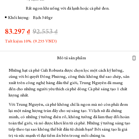
Rất ngon khi uống với đá lạnh hoặc cà phê đen.
Khối lượng:
Bịch 340gr
83.297 ₫
92.553 ₫
Tiết kiệm 10%. (9.255 VND)
Mô tả sản phẩm
Những hạt cà phê Culi Robusta được chọn lọc một cách kỹ lưỡng,
cùng với bí quyết Đông Phương, công thức không thể sao chép, sản
xuất trên công nghệ hàng đầu thế giới, Trung Nguyên đã mang
đến cho những người yêu thích cà phê dòng Cà phê sáng tạo 1 chất
lượng nhất.
Với Trung Nguyên, cà phê không chỉ là ngon mà nó còn phải đem
lại một năng lượng tràn đầy cho sự sáng tạo. Vì lịch sử đã chứng
minh, có những ý tưởng điên rồ, không tưởng đã làm thay đổi hoàn
toàn thế giới, và nó được khơi lên từ cà phê. Những ý tưởng sáng tạo
tiếp theo tại sao không thể bắt đầu từ chính bạn? Bởi sáng tạo là giá
trị và sức mạnh vĩ đại tiềm ẩn bên trong mỗi chúng ta.