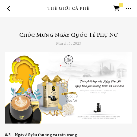
THẾ GIỚI CÀ PHÊ
Trở về trang chủ
Chúc Mừng Ngày Quốc Tế Phụ Nữ
Cần trợ giúp
March 5, 2025
8/3 – Ngày để yêu thương và trân trọng