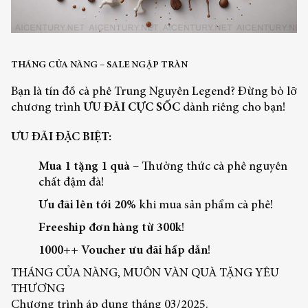
THÁNG CỦA NÀNG – SALE NGẬP TRÀN
Bạn là tín đồ cà phê Trung Nguyên Legend? Đừng bỏ lỡ
chương trình
ƯU ĐÃI CỰC SỐC
dành riêng cho bạn!
ƯU ĐÃI ĐẶC BIỆT:
Mua 1 tặng 1 quà
– Thưởng thức cà phê nguyên
chất đậm đà!
Ưu đãi lên tới 20%
khi mua sản phẩm cà phê!
Freeship đơn hàng từ 300k
!
1000++ Voucher ưu đãi hấp dẫn
!
THÁNG CỦA NÀNG, MUÔN VÀN QUÀ TẶNG YÊU
THƯƠNG
Chương trình áp dụng tháng 03/2025.