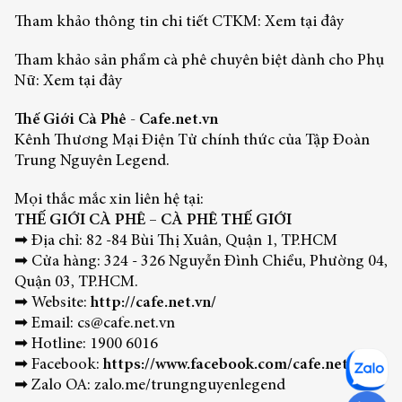
Tham khảo thông tin chi tiết CTKM:
Xem tại đây
Tham khảo sản phẩm cà phê chuyên biệt dành cho Phụ
Nữ:
Xem tại đây
Thế Giới Cà Phê -
Cafe.net.vn
Kênh Thương Mại Điện Tử chính thức của Tập Đoàn
Trung Nguyên Legend.
Mọi thắc mắc xin liên hệ tại:
THẾ GIỚI CÀ PHÊ – CÀ PHÊ THẾ GIỚI
➡ Địa chỉ: 82 -84 Bùi Thị Xuân, Quận 1, TP.HCM
➡ Cửa hàng: 324 - 326 Nguyễn Đình Chiểu, Phường 04,
Quận 03, TP.HCM.
➡ Website:
http://cafe.net.vn/
➡ Email: cs@cafe.net.vn
➡ Hotline: 1900 6016
➡ Facebook:
https://www.facebook.com/cafe.net.vn
➡ Zalo OA:
zalo.me/trungnguyenlegend