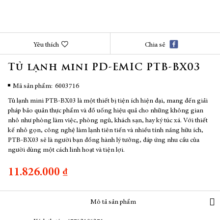
Chuyển
Yêu thích
Chia sẻ
đến
phần
Tủ lạnh mini PD-EMIC PTB-BX03
đầu
của
thư
Mã sản phẩm
6003716
viện
Tủ lạnh mini PTB-BX03 là một thiết bị tiện ích hiện đại, mang đến giải
hình
pháp bảo quản thực phẩm và đồ uống hiệu quả cho những không gian
ảnh
nhỏ như phòng làm việc, phòng ngủ, khách sạn, hay ký túc xá. Với thiết
kế nhỏ gọn, công nghệ làm lạnh tiên tiến và nhiều tính năng hữu ích,
PTB-BX03 sẽ là người bạn đồng hành lý tưởng, đáp ứng nhu cầu của
người dùng một cách linh hoạt và tiện lợi.
11.826.000 ₫
Mô tả sản phẩm