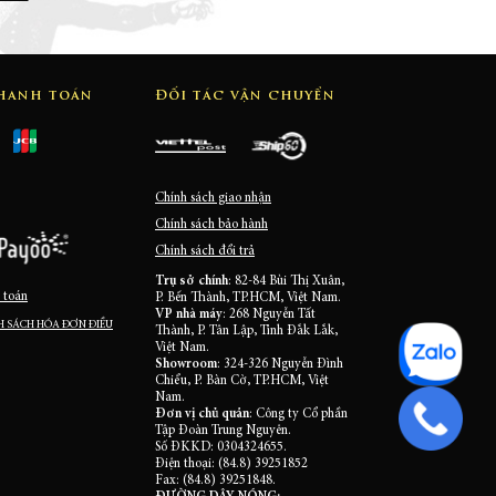
thanh toán
Đối tác vận chuyển
Chính sách giao nhận
Chính sách bảo hành
Chính sách đổi trả
Trụ sở chính
: 82-84 Bùi Thị Xuân,
 toán
P. Bến Thành, TP.HCM, Việt Nam.
VP nhà máy
: 268 Nguyễn Tất
 SÁCH HÓA ĐƠN ĐIỀU
Thành, P. Tân Lập, Tỉnh Đắk Lắk,
Việt Nam.
Showroom
: 324-326 Nguyễn Đình
Chiểu, P. Bàn Cờ, TP.HCM, Việt
Nam.
Đơn vị chủ quản
: Công ty Cổ phần
Tập Đoàn Trung Nguyên.
Số ĐKKD: 0304324655.
Điện thoại: (84.8) 39251852
Fax: (84.8) 39251848.