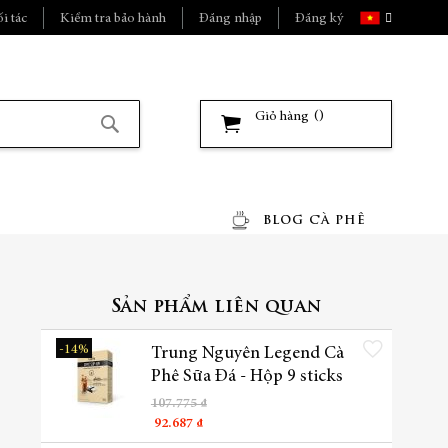
Ngôn
i tác
Kiểm tra bảo hành
Đăng nhập
Đăng ký
ngữ
Giỏ hàng
Tìm
kiếm
BLOG CÀ PHÊ
Sản phẩm liên quan
Thêm vào danh sách yêu t
-14%
Trung Nguyên Legend Cà
Phê Sữa Đá - Hộp 9 sticks
107.775 ₫
92.687 ₫