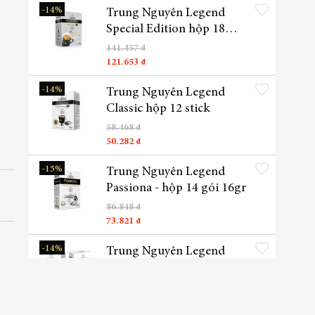
Thêm vào danh sách yêu t
-14%
Trung Nguyên Legend
Special Edition hộp 18
sticks
141.457 ₫
121.653 ₫
Thêm vào danh sách yêu t
-14%
Trung Nguyên Legend
Classic hộp 12 stick
58.468 ₫
50.282 ₫
Thêm vào danh sách yêu t
-15%
Trung Nguyên Legend
Passiona - hộp 14 gói 16gr
86.848 ₫
73.821 ₫
Thêm vào danh sách yêu t
-14%
Trung Nguyên Legend
Cappuccino Hazelnut 12
sticks 18gr
85.874 ₫
73.852 ₫