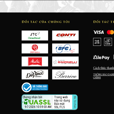
Đối tác của chúng tôi
Đối tác 
Cách thức thanh
THÔNG BÁO DANH
CHỈNH
Trang web
Chứng nhận bởi
này sử dụng
Bảo mật
9-7-2026 10:59:04 AM
SSL/TLS