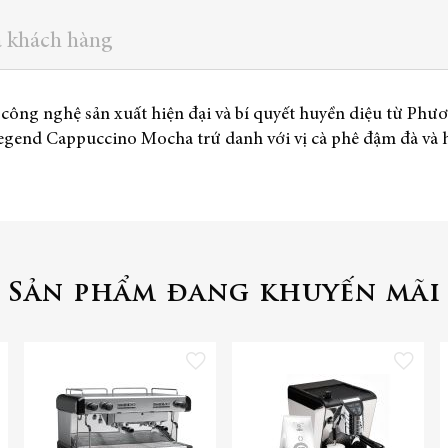
a khách hàng
 công nghệ sản xuất hiện đại và bí quyết huyền diệu từ P
egend Cappuccino Mocha trứ danh với vị cà phê đậm đà và
Sản phẩm đang khuyến mãi
 vào danh sách yêu thích
Thêm vào danh sách yêu thích
Thêm vào danh 