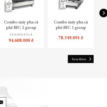
Combo máy pha cà
Combo máy pha cà
Tru
phê BFC 2 group
phê BFC 1 group
114.034.171 ₫
78.349.091 ₫
94.608.000 ₫
Xem thêm