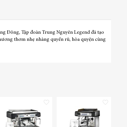
Thêm vào danh sách yêu t
-14%
Trung Nguyên Legend
Special Edition hộp 9 sticks
72.152 ₫
62.050 ₫
hương Đông, Tập đoàn Trung Nguyên Legend đã tạo
 hương thơm nhẹ nhàng quyến rũ, hòa quyện cùng
sách yêu thích
Thêm vào danh sách yêu thích
Thêm vào danh sách yêu th
-1