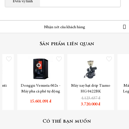
Đơn vị tính
Nhận xét của khách hàng
Sản phẩm liên quan
Thêm vào danh sách yêu thích
Thêm vào danh sách yêu thích
Thêm vào danh sách yêu
onti
Donggu Venusta 602s -
Máy xay hạt drip Tiamo
Máy
G
Máy pha cà phê tự động
HG 0422BK
Leg
4.123.637 ₫
₫
15.601.091 ₫
3.720.000 ₫
Có thể bạn muốn