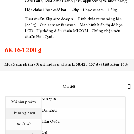
Café Latte, Iced Americano (or Cappuccino) và nước nóng
Hộc chứa: 1 hộc café hạt – 1.2kg, 1 hộc cream – 1.3kg
Tiêu chuẩn: Slip size design - Bình chứa nước nóng lớn
(550g) - Cup sensor function – Màn hình hiển thị đồ họa
LCD - Hệ thống điều khiển MICOM - Chứng nhận tiêu
chuẩn Hàn Quốc
68.164.200 ₫
Mua 5 sản phẩm với giá mỗi sản phẩm là
58.426.457 ₫
và
tiết kiệm
14%
Chi tiết
Thêm
6002718
Mã sản phẩm
thông
Donggu
tin
Thương hiệu
Hàn Quốc
Xuất xứ
Cái