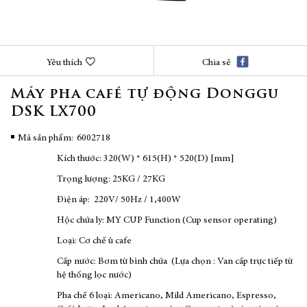
Chuyển
Yêu thích
Chia sẻ
đến
phần
Máy pha café tự động Donggu
đầu
DSK LX700
của
thư
viện
Mã sản phẩm
6002718
hình
Kích thước: 320(W) * 615(H) * 520(D) [mm]
ảnh
Trọng lượng: 25KG / 27KG
Điện áp: 220V/ 50Hz / 1,400W
Hộc chứa ly: MY CUP Function (Cup sensor operating)
Loại: Cơ chế ủ cafe
Cấp nước: Bơm từ bình chứa (Lựa chọn : Van cấp trực tiếp từ
hệ thống lọc nước)
Pha chế 6 loại: Americano, Mild Americano, Espresso,