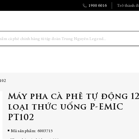
1900 6016
Trở thành đố
T102
Máy pha cà phê tự động 1
loại thức uống P-EMIC
PT102
Mã sản phẩm
6003715