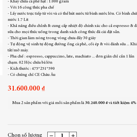
- Khay chứa cà phê hạt : 1.000 gram
- Với 16 công thức pha chế
- Lấy nước trực tiếp từ vòi và có thể hút nước từ bình nước lớn. Có bình ch
nước 1.7 Lít
- Khả năng điều chỉnh & cung cấp nhiệt độ chính xác cho cả espresso & 
sữa cho mọi thức uống trong danh sách công thức đã cài đặt sẵn.
- Thời gian làm nóng trong vòng chưa đầy 30 giây
- Tự động vệ sinh tự động đường ống cà phê, cối ép & vòi đánh sữa ... Khi
tắt/mở máy.
- Pha chế : espresso, cappuccino, late, machiato ... đơn giản chỉ cần 1 lần
chạm. 02 Hộc chứa bã lớn
- Kích thước : 475*251*590
- Có chứng chỉ CE Châu Âu
31.600.000 ₫
Mua 2 sản phẩm với giá mỗi sản phẩm là
30.240.000 ₫
và
tiết kiệm
4%
Chọn số lượng