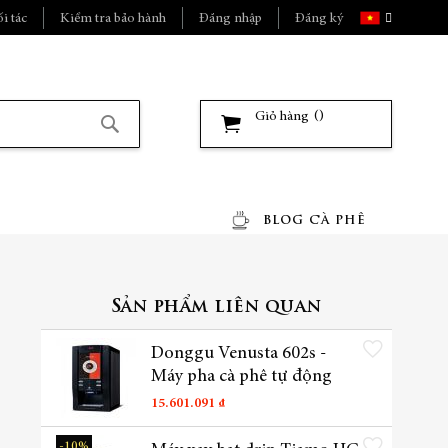
Ngôn
i tác
Kiểm tra bảo hành
Đăng nhập
Đăng ký
ngữ
Giỏ hàng
Tìm
kiếm
BLOG CÀ PHÊ
2
Sản phẩm liên quan
Thêm vào danh sách yêu t
Donggu Venusta 602s -
Máy pha cà phê tự động
15.601.091 ₫
Thêm vào danh sách yêu t
-10%