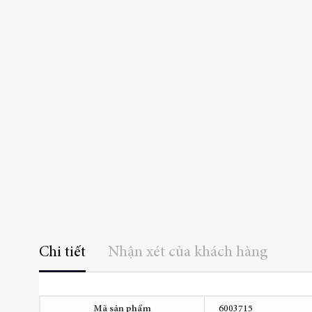
thư
viện
hình
ảnh
Chi tiết
Nhận xét của khách hàng
Thêm
Mã sản phẩm
6003715