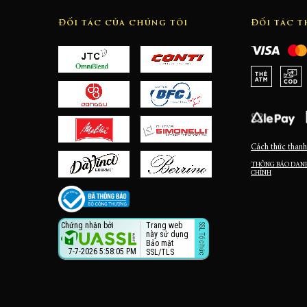
Đối tác của chúng tôi
Đối tác 
Cách thức thanh
THÔNG BÁO DANH
CHỈNH
Nhận dấu bảo mật?
Tất cả dữ liệu trao đổi đều được mã hóa giữa trình duyệt và máy chủ giúp đảm bảo an toàn.