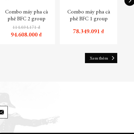
Combo máy pha cà
Combo máy pha cà
Tru
phê BFC 2 group
phê BFC 1 group
114.034.171 ₫
78.349.091 ₫
94.608.000 ₫
Xem thêm