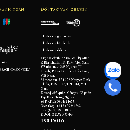
thanh toán
Đối tác vận chuyển
Chính sách giao nhận
Chính sách bảo hành
Chính sách đổi trả
Trụ sở chính
: 82-84 Bùi Thị Xuân,
 toán
P. Bến Thành, TP.HCM, Việt Nam.
VP nhà máy
: 268 Nguyễn Tất
 SÁCH HÓA ĐƠN ĐIỀU
Thành, P. Tân Lập, Tỉnh Đắk Lắk,
Việt Nam.
Showroom
: 324-326 Nguyễn Đình
Chiểu, P. Bàn Cờ, TP.HCM, Việt
Nam.
Đơn vị chủ quản
: Công ty Cổ phần
Tập Đoàn Trung Nguyên.
Số ĐKKD: 0304324655.
Điện thoại: (84.8) 39251852
Fax: (84.8) 39251848.
ĐƯỜNG DÂY NÓNG:
19006016