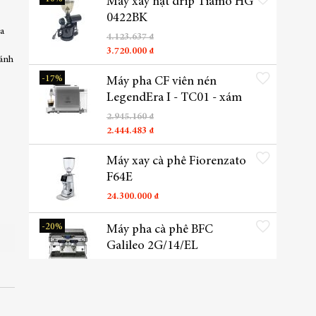
Máy xay hạt drip Tiamo HG
0422BK
ứa
4.123.637 ₫
3.720.000 ₫
đánh
Thêm vào danh sách yêu t
-17%
Máy pha CF viên nén
LegendEra I - TC01 - xám
2.945.160 ₫
2.444.483 ₫
Thêm vào danh sách yêu t
Máy xay cà phê Fiorenzato
F64E
24.300.000 ₫
Thêm vào danh sách yêu t
-20%
Máy pha cà phê BFC
Galileo 2G/14/EL
164.945.455 ₫
132.545.455 ₫
Thêm vào danh sách yêu t
Máy pha café Conti CC102-