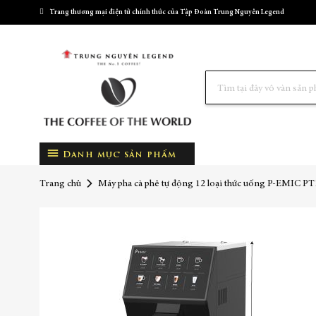
Trang thương mại điện tử chính thức của Tập Đoàn Trung Nguyên Legend
Tìm
kiếm
Danh mục sản phẩm
Trang chủ
Máy pha cà phê tự động 12 loại thức uống P-EMIC P
Chuyển
đến
phần
đầu
của
thư
viện
hình