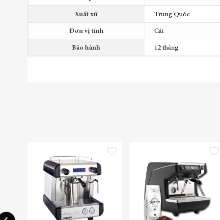
thông
tin
Xuất xứ
Trung Quốc
Đơn vị tính
Cái
Bảo hành
12 tháng
Thêm vào danh sách yêu thích
Thêm