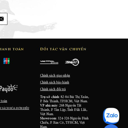
thanh toán
Đối tác vận chuyển
Chính sách giao nhận
Chính sách bảo hành
Chính sách đổi trả
Trụ sở chính
: 82-84 Bùi Thị Xuân,
 toán
P. Bến Thành, TP.HCM, Việt Nam.
VP nhà máy
: 268 Nguyễn Tất
 SÁCH HÓA ĐƠN ĐIỀU
Thành, P. Tân Lập, Tỉnh Đắk Lắk,
Việt Nam.
Showroom
: 324-326 Nguyễn Đình
Chiểu, P. Bàn Cờ, TP.HCM, Việt
Nam.