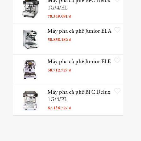
Máy pha cà phê BFC Delux
1G/4/EL
78.349.091 ₫
Thêm vào danh sách yêu t
Máy pha cà phê Junior ELA
50.858.182 ₫
Thêm vào danh sách yêu t
Máy pha cà phê Junior ELE
58.712.727 ₫
Thêm vào danh sách yêu t
Máy pha cà phê BFC Delux
1G/4/PL
67.136.727 ₫
Thêm vào danh sách yêu t
Máy pha cà phê Conti
CC100-CC101-1G
60.990.000 ₫