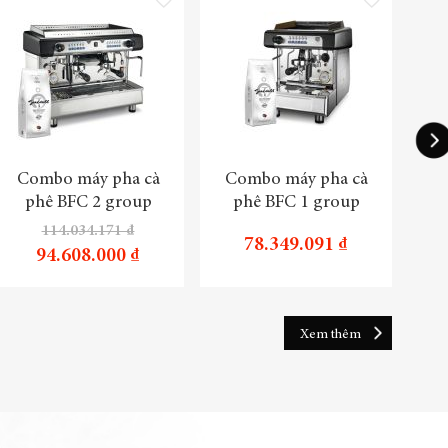
-1
Combo máy pha cà
Combo máy pha cà
Tru
phê BFC 2 group
phê BFC 1 group
114.034.171 ₫
78.349.091 ₫
94.608.000 ₫
Xem thêm