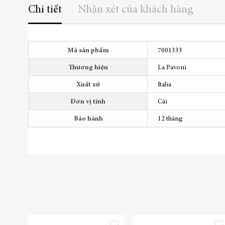
thư
Chi tiết
Nhận xét của khách hàng
viện
hình
ảnh
Thêm
Mã sản phẩm
7001333
thông
tin
Thương hiệu
La Pavoni
Xuất xứ
Italia
Đơn vị tính
Cái
Bảo hành
12 tháng
Thêm vào danh sách yêu thích
Thêm