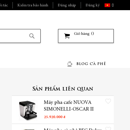
Ngôn
i tác
Kiểm tra bảo hành
Đăng nhập
Đăng ký
ngữ
Giỏ hàng
Tìm
kiếm
BLOG CÀ PHÊ
Sản phẩm liên quan
Thêm vào danh sách yêu t
Máy pha cafe NUOVA
SIMONELLI-OSCAR II
25.920.000 ₫
Thêm vào danh sách yêu t