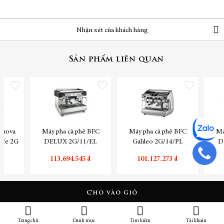
tin
Nhận xét của khách hàng
Sản phẩm liên quan
Thêm vào danh sách yêu thích
Thêm vào danh sách yêu thích
Thêm vào danh sách yêu
Nuova
Máy pha cà phê BFC
Máy pha cà phê BFC
Má
Life 2G
DELUX 2G/11/EL
Galileo 2G/14/PL
D
 ₫
113.694.545 ₫
101.127.273 ₫
Cho vào giỏ
Trang chủ
Danh mục
Tìm kiếm
Tài khoản