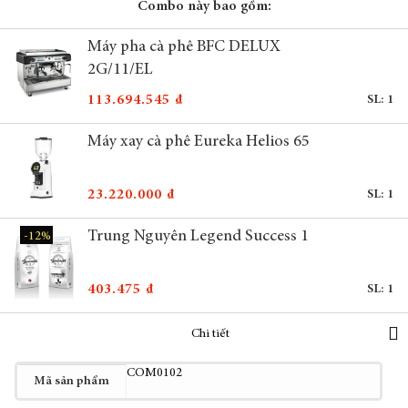
Combo này bao gồm:
Máy pha cà phê BFC DELUX
2G/11/EL
113.694.545 ₫
SL: 1
Máy xay cà phê Eureka Helios 65
23.220.000 ₫
SL: 1
Trung Nguyên Legend Success 1
-12%
403.475 ₫
SL: 1
Chi tiết
Thêm
COM0102
Mã sản phẩm
thông