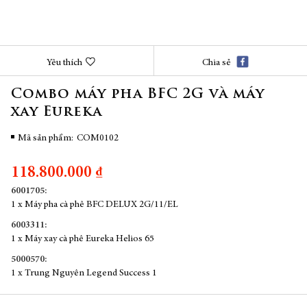
Chuyển
Yêu thích
Chia sẻ
đến
phần
Combo máy pha BFC 2G và máy
đầu
xay Eureka
của
thư
viện
Mã sản phẩm
COM0102
hình
ảnh
118.800.000 ₫
6001705:
1 x Máy pha cà phê BFC DELUX 2G/11/EL
6003311:
1 x Máy xay cà phê Eureka Helios 65
5000570:
1 x Trung Nguyên Legend Success 1