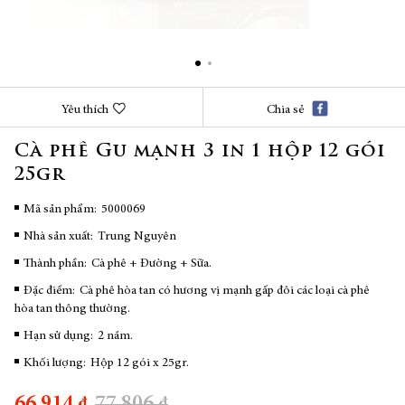
Chuyển
Yêu thích
Chia sẻ
đến
phần
Cà phê Gu mạnh 3 in 1 hộp 12 gói
đầu
25gr
của
thư
viện
Mã sản phẩm
5000069
hình
Nhà sản xuất:
Trung Nguyên
ảnh
Thành phần:
Cà phê + Đường + Sữa.
Đặc điểm:
Cà phê hòa tan có hương vị mạnh gấp đôi các loại cà phê
hòa tan thông thường.
Hạn sử dụng:
2 năm.
Khối lượng:
Hộp 12 gói x 25gr.