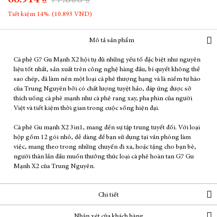
66.914 ₫
77.806 ₫
Tiết kiệm 14%. (10.893 VND)
Mô tả sản phẩm
Cà phê G7 Gu Mạnh X2 hội tụ đủ những yếu tố đặc biệt như nguyên
liệu tốt nhất, sản xuất trên công nghệ hàng đầu, bí quyết không thể
sao chép, đã làm nên một loại cà phê thượng hạng và là niềm tự hào
của Trung Nguyên bởi có chất lượng tuyệt hảo, đáp ứng được sở
thích uống cà phê mạnh như cà phê rang xay, pha phin của người
Việt và tiết kiệm thời gian trong cuộc sống hiện đại.
Cà phê Gu mạnh X2 3in1, mang đến sự tập trung tuyết đối. Với loại
hộp gồm 12 gói nhỏ, dễ dàng để bạn sử dụng tại văn phòng làm
việc, mang theo trong những chuyến đi xa, hoặc tặng cho bạn bè,
người thân lần đầu muốn thưởng thức loại cà phê hoàn tan G7 Gu
Mạnh X2 của Trung Nguyên.
Chi tiết
Nhận xét của khách hàng