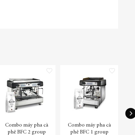
sách yêu thích
Thêm vào danh sách yêu thích
Thêm vào danh sách yêu th
-1
Combo máy pha cà
Combo máy pha cà
Tru
phê BFC 2 group
phê BFC 1 group