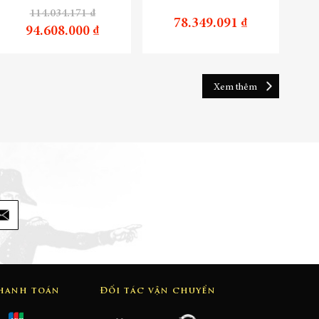
114.034.171 ₫
78.349.091 ₫
94.608.000 ₫
Xem thêm
thanh toán
Đối tác vận chuyển