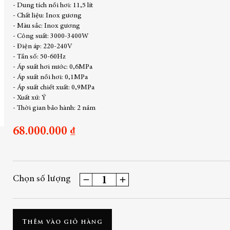
- Dung tích nồi hơi: 11,5 lít
- Chất liệu: Inox gương
- Màu sắc: Inox gương
- Công suất: 3000-3400W
- Điện áp: 220-240V
- Tần số: 50-60Hz
- Áp suất hơi nước: 0,6MPa
- Áp suất nồi hơi: 0,1MPa
- Áp suất chiết xuất: 0,9MPa
- Xuất xứ: Ý
- Thời gian bảo hành: 2 năm
68.000.000 ₫
Chọn số lượng
Thêm vào giỏ hàng