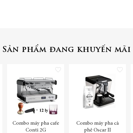
Sản phẩm đang khuyến mãi
 vào danh sách yêu thích
Thêm vào danh sách yêu thích
Thêm vào danh 
Combo máy pha cafe
Combo máy pha cà
Conti 2G
phê Oscar II