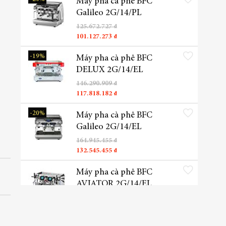
Máy pha cà phê BFC
Galileo 2G/14/PL
125.672.727 ₫
101.127.273 ₫
Thêm vào danh sách yêu t
-19%
Máy pha cà phê BFC
DELUX 2G/14/EL
146.290.909 ₫
117.818.182 ₫
Thêm vào danh sách yêu t
-20%
Máy pha cà phê BFC
Galileo 2G/14/EL
164.945.455 ₫
132.545.455 ₫
Thêm vào danh sách yêu t
Máy pha cà phê BFC
AVIATOR 2G/14/EL
326.749.091 ₫
Thêm vào danh sách yêu t
-6%
Máy pha cà phê Nuova