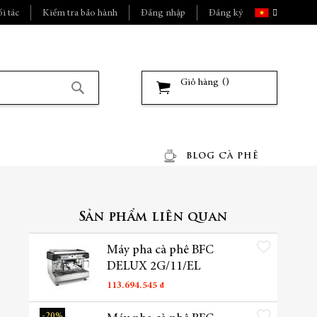
Ngôn
i tác
Kiểm tra bảo hành
Đăng nhập
Đăng ký
ngữ
Giỏ hàng
Tìm
kiếm
BLOG CÀ PHÊ
Sản phẩm liên quan
Thêm vào danh sách yêu t
Máy pha cà phê BFC
DELUX 2G/11/EL
113.694.545 ₫
Thêm vào danh sách yêu t
-20%