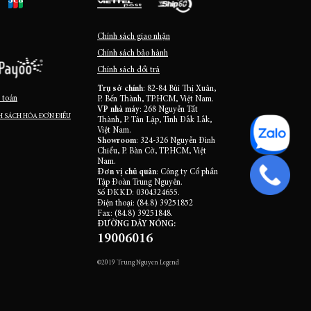
Chính sách giao nhận
Chính sách bảo hành
Chính sách đổi trả
Trụ sở chính
: 82-84 Bùi Thị Xuân,
 toán
P. Bến Thành, TP.HCM, Việt Nam.
VP nhà máy
: 268 Nguyễn Tất
 SÁCH HÓA ĐƠN ĐIỀU
Thành, P. Tân Lập, Tỉnh Đắk Lắk,
Việt Nam.
Showroom
: 324-326 Nguyễn Đình
Chiểu, P. Bàn Cờ, TP.HCM, Việt
Nam.
Đơn vị chủ quản
: Công ty Cổ phần
Tập Đoàn Trung Nguyên.
Số ĐKKD: 0304324655.
Điện thoại: (84.8) 39251852
Fax: (84.8) 39251848.
ĐƯỜNG DÂY NÓNG:
19006016
©2019 Trung Nguyen Legend