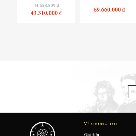
44.658.509 ₫
69.660.000 ₫
43.310.000 ₫
Về chúng tôi
Giới thiệu