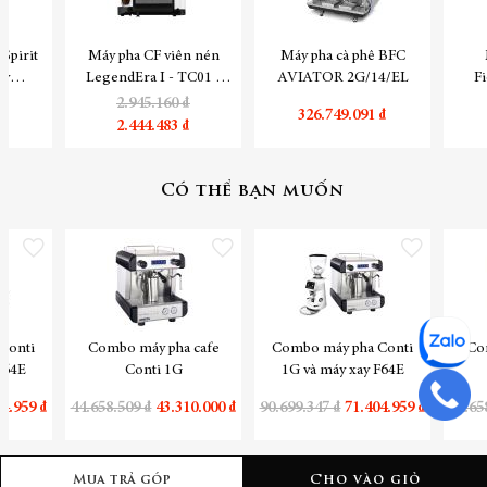
Spirit
Máy pha CF viên nén
Máy pha cà phê BFC
hy
LegendEra I - TC01 -
AVIATOR 2G/14/EL
F
y)
đen
₫
2.945.160 ₫
326.749.091 ₫
₫
2.444.483 ₫
Có thể bạn muốn
Thêm vào danh sách yêu thích
Thêm vào danh sách yêu thích
Thêm vào danh sách yêu
Conti
Combo máy pha cafe
Combo máy pha Conti
Co
F64E
Conti 1G
1G và máy xay F64E
4.959 ₫
44.658.509 ₫
43.310.000 ₫
90.699.347 ₫
71.404.959 ₫
44.65
Mua trả góp
Cho vào giỏ