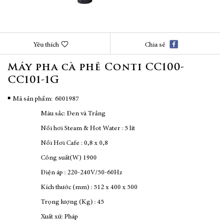
Chuyển
Yêu thích
Chia sẻ
đến
phần
Máy pha cà phê Conti CC100-
đầu
CC101-1G
của
thư
viện
Mã sản phẩm
6001987
hình
Màu sắc: Đen và Trắng
ảnh
Nồi hơi Steam & Hot Water : 5 lít
Nồi Hơi Cafe : 0,8 x 0,8
Công suất(W) 1900
Điện áp : 220-240V/50-60Hz
Kích thước (mm) : 512 x 400 x 500
Trọng lượng (Kg) : 45
Xuất xứ: Pháp