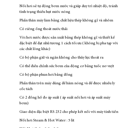
Nồi hơi sẽ tự động bơm nước và giúp duy trì nhiệt độ, tránh
tình trạng thiếu hụt nước nóng
Phần thân máy làm bằng chất liệu thép không gỉ và nhôm
Có riêng ống thoát nước thải
Vòi hơi nước được sản xuất bằng thép không gỉ và thiết kế
đặc biệt để đạt nhũ tương 1 cách tối ưu ( không bị pha tạp với
các chất lỏng khác)
Có bộ phận giữ và ngăn không cho thủy lực thoát ra
Có thể điều chỉnh sức bơm của động cơ bằng tuốc nơ vuýt
Có bộ phận phun hơi bằng đồng
Phần thân trên máy dùng để hâm nóng và để được nhiều ly
cốc tách
Có 2 đồng hồ đo áp suất ( áp suất nồi hơi và áp suất máy
bơm)
Giao diện đặc biệt RS 232 cho phép kết nối với máy tính tiền
Nồi hơi Steam & Hot Water : 5 lít