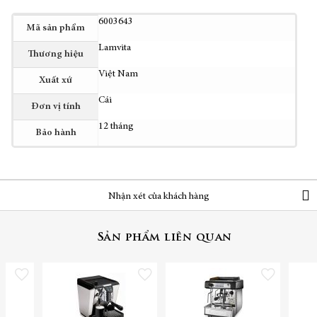
Thêm
6003643
Mã sản phẩm
thông
Lamvita
tin
Thương hiệu
Việt Nam
Xuất xứ
Cái
Đơn vị tính
12 tháng
Bảo hành
Nhận xét của khách hàng
Sản phẩm liên quan
Thêm vào danh sách yêu thích
Thêm vào danh sách yêu thích
Thêm vào danh sách yêu