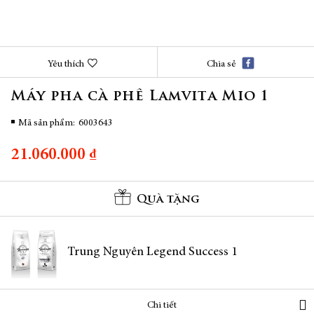
Chuyển
Yêu thích
Chia sẻ
đến
phần
Máy pha cà phê Lamvita Mio 1
đầu
của
thư
Mã sản phẩm
6003643
viện
hình
21.060.000 ₫
ảnh
Quà tặng
Trung Nguyên Legend Success 1
Chi tiết