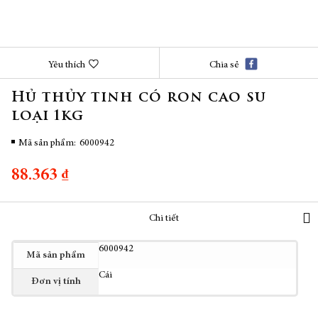
Chuyển
Yêu thích
Chia sẻ
đến
phần
Hủ thủy tinh có ron cao su
đầu
loại 1kg
của
thư
viện
Mã sản phẩm
6000942
hình
ảnh
88.363 ₫
Chi tiết
Thêm
6000942
Mã sản phẩm
thông
Cái
tin
Đơn vị tính