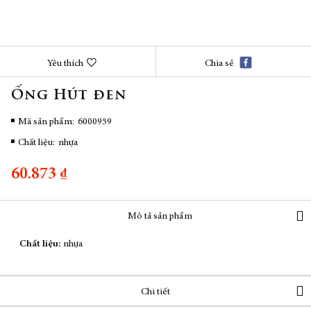
Chuyển
Yêu thích
Chia sẻ
đến
phần
Ống Hút đen
đầu
của
thư
Mã sản phẩm
6000959
viện
Chất liệu:
nhựa
hình
ảnh
60.873 ₫
Mô tả sản phẩm
Chất liệu:
nhựa
Chi tiết