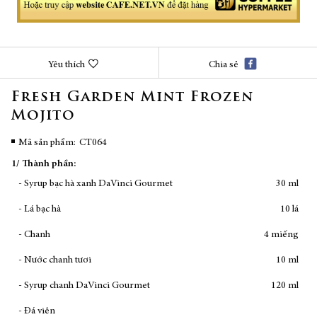
Chuyển
Yêu thích
Chia sẻ
đến
phần
Fresh Garden Mint Frozen
đầu
Mojito
của
thư
viện
Mã sản phẩm
CT064
hình
1/ Thành phần:
ảnh
- Syrup bạc hà xanh DaVinci Gourmet
30 ml
- Lá bạc hà
10 lá
- Chanh
4 miếng
- Nước chanh tươi
10 ml
- Syrup chanh DaVinci Gourmet
120 ml
- Đá viên