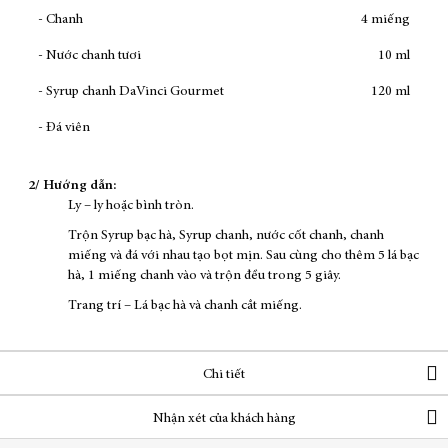
- Chanh
4 miếng
- Nước chanh tươi
10 ml
- Syrup chanh DaVinci Gourmet
120 ml
- Đá viên
2/ Hướng dẫn:
Ly – ly hoặc bình tròn.
Trộn Syrup bạc hà, Syrup chanh, nước cốt chanh, chanh
miếng và đá với nhau tạo bọt mịn. Sau cùng cho thêm 5 lá bạc
hà, 1 miếng chanh vào và trộn đều trong 5 giây.
Trang trí – Lá bạc hà và chanh cắt miếng.
Chi tiết
Nhận xét của khách hàng