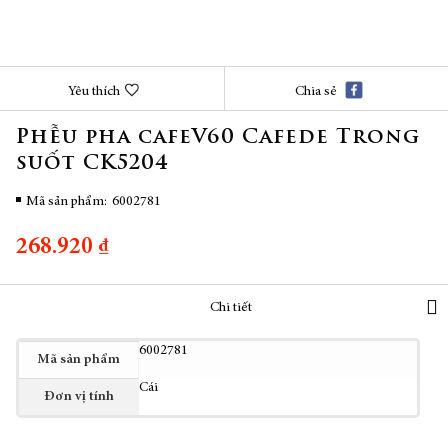
Chuyển
Yêu thích
Chia sẻ
đến
phần
Phễu pha cafeV60 Cafede Trong
đầu
suốt CK5204
của
thư
viện
Mã sản phẩm
6002781
hình
ảnh
268.920 ₫
Chi tiết
Thêm
6002781
Mã sản phẩm
thông
Cái
tin
Đơn vị tính