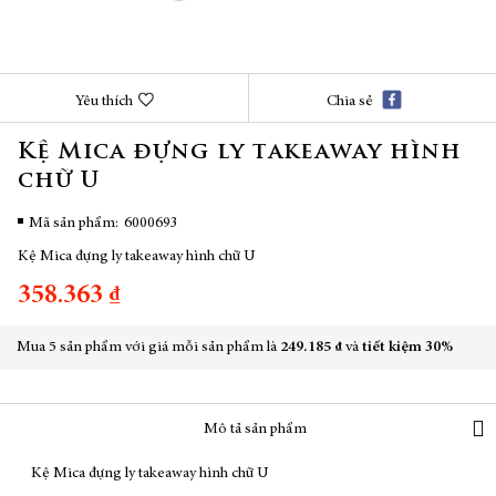
Chuyển
Yêu thích
Chia sẻ
đến
phần
Kệ Mica đựng ly takeaway hình
đầu
chữ U
của
thư
viện
Mã sản phẩm
6000693
hình
Kệ Mica đựng ly takeaway hình chữ U
ảnh
358.363 ₫
Mua 5 sản phẩm với giá mỗi sản phẩm là
249.185 ₫
và
tiết kiệm
30%
Mô tả sản phẩm
Kệ Mica đựng ly takeaway hình chữ U