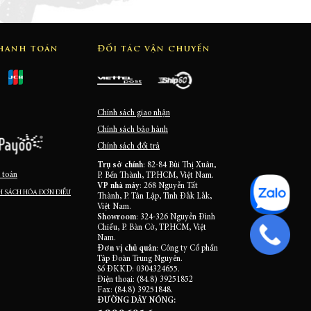
thanh toán
Đối tác vận chuyển
Chính sách giao nhận
Chính sách bảo hành
Chính sách đổi trả
Trụ sở chính
: 82-84 Bùi Thị Xuân,
 toán
P. Bến Thành, TP.HCM, Việt Nam.
VP nhà máy
: 268 Nguyễn Tất
 SÁCH HÓA ĐƠN ĐIỀU
Thành, P. Tân Lập, Tỉnh Đắk Lắk,
Việt Nam.
Showroom
: 324-326 Nguyễn Đình
Chiểu, P. Bàn Cờ, TP.HCM, Việt
Nam.
Đơn vị chủ quản
: Công ty Cổ phần
Tập Đoàn Trung Nguyên.
Số ĐKKD: 0304324655.
Điện thoại: (84.8) 39251852
Fax: (84.8) 39251848.
ĐƯỜNG DÂY NÓNG: