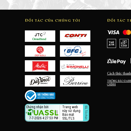
Đối tác của chúng tôi
Đối tác 
Cách thức thanh
THÔNG BÁO DANH
CHỈNH
Trang web
Chứng nhận bởi
này sử dụng
Bảo mật
7-7-2026 4:27:54 PM
SSL/TLS