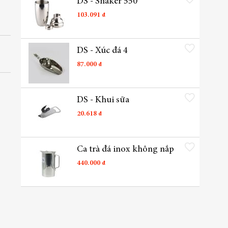
DS - Shaker 550
103.091 ₫
Thêm vào danh sách yêu t
DS - Xúc đá 4
87.000 ₫
Thêm vào danh sách yêu t
DS - Khui sữa
20.618 ₫
Thêm vào danh sách yêu t
Ca trà đá inox không nắp
440.000 ₫
Thêm vào danh sách yêu t
Ống Hút đen
60.873 ₫