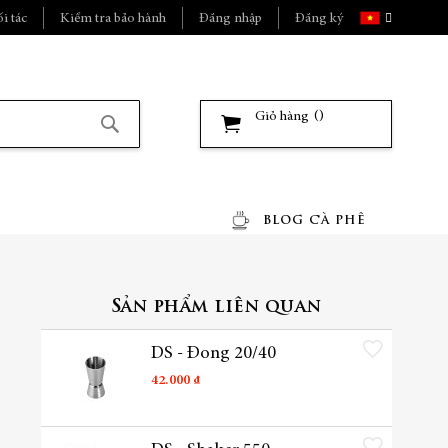
Ngôn
i tác
Kiểm tra bảo hành
Đăng nhập
Đăng ký
ngữ
Giỏ hàng
Tìm
kiếm
BLOG CÀ PHÊ
Sản phẩm liên quan
Thêm vào danh sách yêu t
DS - Đong 20/40
42.000 ₫
Thêm vào danh sách yêu t