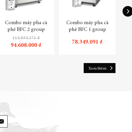
Combo máy pha cà
Combo máy pha cà
Tru
phê BFC 2 group
phê BFC 1 group
114.034.171 ₫
78.349.091 ₫
94.608.000 ₫
Xem thêm