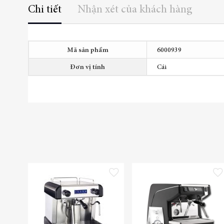
Chi tiết
Nhận xét của khách hàng
Thêm
Mã sản phẩm
6000939
thông
tin
Đơn vị tính
Cái
Thêm vào danh sách yêu thích
Thêm