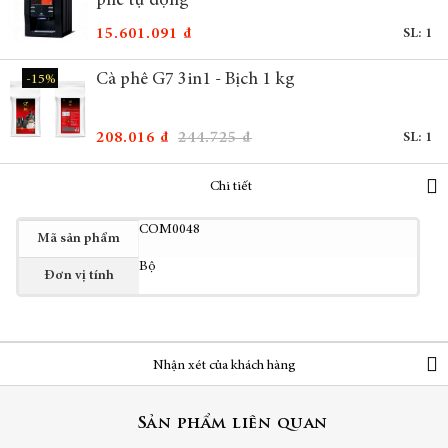
phê tự động
15.601.091 ₫
SL: 1
Cà phê G7 3in1 - Bịch 1 kg
-15%
208.016 ₫
244.725 ₫
SL: 1
Chi tiết
Thêm
COM0048
Mã sản phẩm
thông
Bộ
tin
Đơn vị tính
Nhận xét của khách hàng
Sản phẩm liên quan