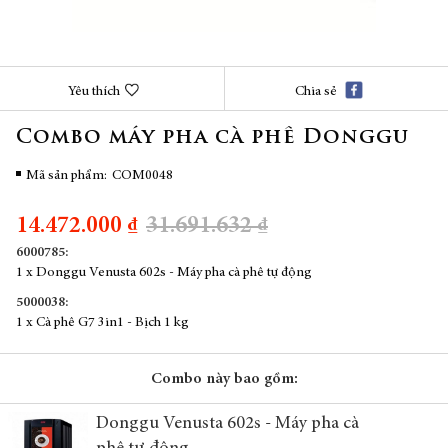
Chuyển
Yêu thích
Chia sẻ
đến
phần
Combo máy pha cà phê Donggu
đầu
của
thư
Mã sản phẩm
COM0048
viện
hình
14.472.000 ₫
31.691.632 ₫
ảnh
6000785:
1 x Donggu Venusta 602s - Máy pha cà phê tự động
5000038:
1 x Cà phê G7 3in1 - Bịch 1 kg
Combo này bao gồm:
Donggu Venusta 602s - Máy pha cà