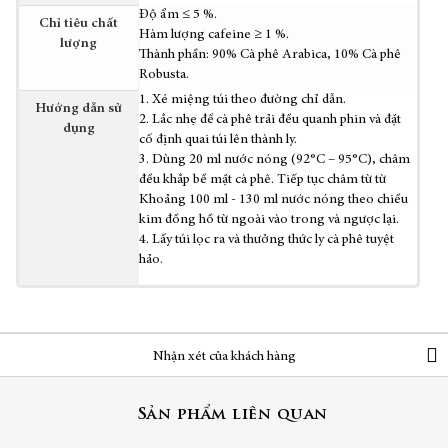
Độ ẩm ≤ 5 %.
Chỉ tiêu chất
Hàm lượng cafeine ≥ 1 %.
lượng
Thành phần: 90% Cà phê Arabica, 10% Cà phê
Robusta.
1. Xé miệng túi theo đường chỉ dẫn.
Hướng dẫn sử
2. Lắc nhẹ để cà phê trải đều quanh phin và đặt
dụng
cố định quai túi lên thành ly.
3. Dùng 20 ml nước nóng (92°C – 95°C), châm
đều khắp bề mặt cà phê. Tiếp tục châm từ từ
Khoảng 100 ml - 130 ml nước nóng theo chiều
kim đồng hồ từ ngoài vào trong và ngược lại.
4. Lấy túi lọc ra và thưởng thức ly cà phê tuyệt
hảo.
Nhận xét của khách hàng
Sản phẩm liên quan