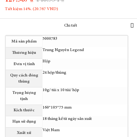
127.567 ₫
148.334 ₫
Tiết kiệm 14%. (20.767 VND)
Chi tiết
Thêm
5000783
Mã sản phẩm
thông
Trung Nguyên Legend
tin
Thương hiệu
Hộp
Đơn vị tính
24 hộp/thùng
Quy cách đóng
thùng
10g/ túi x 10 túi/ hộp
Trọng lượng
tịnh
160*105*75 mm
Kích thước
18 tháng kể từ ngày sản xuất
Hạn sử dụng
Việt Nam
Xuất xứ