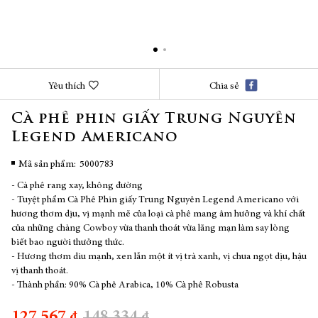
Chuyển
Yêu thích
Chia sẻ
đến
phần
Cà phê phin giấy Trung Nguyên
đầu
Legend Americano
của
thư
viện
Mã sản phẩm
5000783
hình
- Cà phê rang xay, không đường
ảnh
- Tuyệt phẩm Cà Phê Phin giấy Trung Nguyên Legend Americano với
hương thơm dịu, vị mạnh mẽ của loại cà phê mang âm hưởng và khí chất
của những chàng Cowboy vừa thanh thoát vừa lãng mạn làm say lòng
biết bao người thưởng thức.
- Hương thơm diu mạnh, xen lẫn một ít vị trà xanh, vị chua ngọt dịu, hậu
vị thanh thoát.
- Thành phần: 90% Cà phê Arabica, 10% Cà phê Robusta