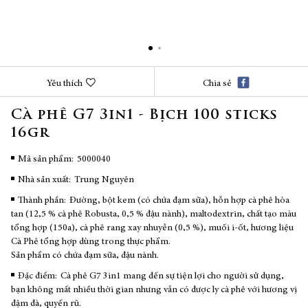
Chuyển
Yêu thích
Chia sẻ
đến
phần
Cà phê G7 3in1 - Bịch 100 sticks
đầu
16gr
của
thư
viện
Mã sản phẩm
5000040
hình
Nhà sản xuất:
Trung Nguyên
ảnh
Thành phần:
Đường, bột kem (có chứa đạm sữa), hỗn hợp cà phê hòa
tan (12,5 % cà phê Robusta, 0,5 % đậu nành), maltodextrin, chất tạo màu
tổng hợp (150a), cà phê rang xay nhuyễn (0,5 %), muối i-ốt, hương liệu
Cà Phê tổng hợp dùng trong thực phẩm.
Sản phẩm có chứa đạm sữa, đậu nành.
Đặc điểm:
Cà phê G7 3in1 mang đến sự tiện lợi cho người sử dụng,
bạn không mất nhiều thời gian nhưng vẫn có được ly cà phê với hương vị
đậm đà, quyến rũ.