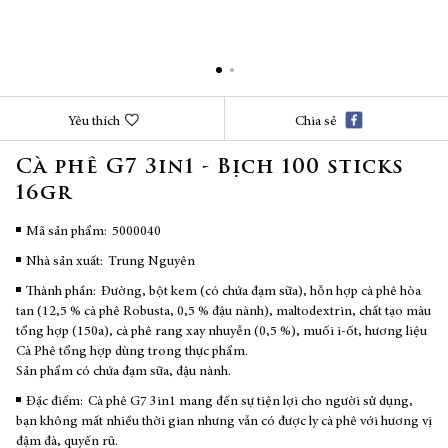
Chuyển
Yêu thích
Chia sẻ
đến
phần
Cà phê G7 3in1 - Bịch 100 sticks
đầu
16gr
của
thư
viện
Mã sản phẩm
5000040
hình
Nhà sản xuất:
Trung Nguyên
ảnh
Thành phần:
Đường, bột kem (có chứa đạm sữa), hỗn hợp cà phê hòa
tan (12,5 % cà phê Robusta, 0,5 % đậu nành), maltodextrin, chất tạo màu
tổng hợp (150a), cà phê rang xay nhuyễn (0,5 %), muối i-ốt, hương liệu
Cà Phê tổng hợp dùng trong thực phẩm.
Sản phẩm có chứa đạm sữa, đậu nành.
Đặc điểm:
Cà phê G7 3in1 mang đến sự tiện lợi cho người sử dụng,
bạn không mất nhiều thời gian nhưng vẫn có được ly cà phê với hương vị
đậm đà, quyến rũ.