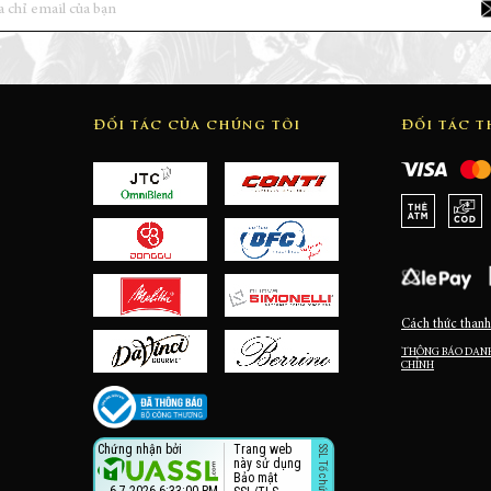
Đối tác của chúng tôi
Đối tác 
Cách thức thanh
THÔNG BÁO DANH
CHỈNH
Trang web
Chứng nhận bởi
này sử dụng
Bảo mật