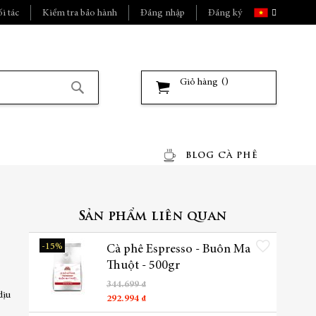
Ngôn
i tác
Kiểm tra bảo hành
Đăng nhập
Đăng ký
ngữ
Giỏ hàng
Tìm
kiếm
BLOG CÀ PHÊ
Sản phẩm liên quan
Thêm vào danh sách yêu t
-15%
Cà phê Espresso - Buôn Ma
Thuột - 500gr
344.699 ₫
dịu
292.994 ₫