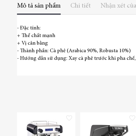
Mô tả sản phẩm
Chi tiết
Nhận xét củ
- Đặc tính:
+ Thể chất mạnh
+ Vị cân bằng
- Thành phần: Cà phê (Arabica 90%, Robusta 10%)
- Hướng dẫn sử dụng: Xay cà phê trước khi pha chế,
Thêm vào danh sách yêu thích
Thêm