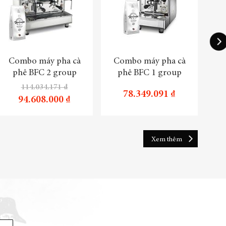
Combo máy pha cà
Combo máy pha cà
Tru
phê BFC 2 group
phê BFC 1 group
114.034.171 ₫
78.349.091 ₫
94.608.000 ₫
Xem thêm