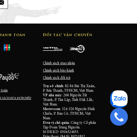
thanh toán
Đối tác vận chuyển
Chính sách giao nhận
Chính sách bảo hành
Chính sách đổi trả
Trụ sở chính
: 82-84 Bùi Thị Xuân,
 toán
P. Bến Thành, TP.HCM, Việt Nam.
VP nhà máy
: 268 Nguyễn Tất
 SÁCH HÓA ĐƠN ĐIỀU
Thành, P. Tân Lập, Tỉnh Đắk Lắk,
Việt Nam.
Showroom
: 324-326 Nguyễn Đình
Chiểu, P. Bàn Cờ, TP.HCM, Việt
Nam.
Đơn vị chủ quản
: Công ty Cổ phần
Tập Đoàn Trung Nguyên.
Số ĐKKD: 0304324655.
Điện thoại: (84.8) 39251852