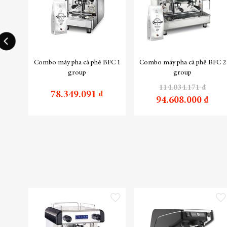
Combo máy pha cà phê BFC 1
Combo máy pha cà phê BFC 2
group
group
114.034.171 ₫
78.349.091 ₫
94.608.000 ₫
Thêm vào danh sách yêu thích
Thêm