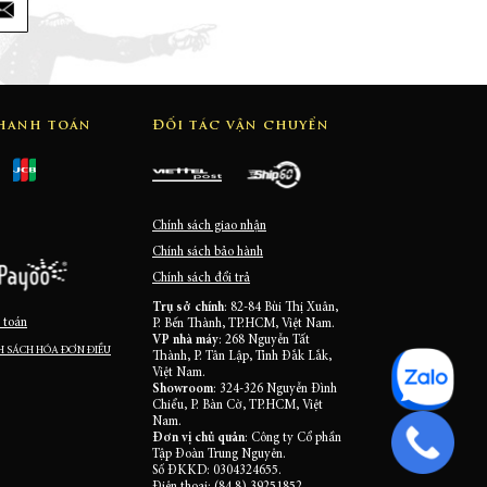
thanh toán
Đối tác vận chuyển
Chính sách giao nhận
Chính sách bảo hành
Chính sách đổi trả
Trụ sở chính
: 82-84 Bùi Thị Xuân,
 toán
P. Bến Thành, TP.HCM, Việt Nam.
VP nhà máy
: 268 Nguyễn Tất
 SÁCH HÓA ĐƠN ĐIỀU
Thành, P. Tân Lập, Tỉnh Đắk Lắk,
Việt Nam.
Showroom
: 324-326 Nguyễn Đình
Chiểu, P. Bàn Cờ, TP.HCM, Việt
Nam.
Đơn vị chủ quản
: Công ty Cổ phần
Tập Đoàn Trung Nguyên.
Số ĐKKD: 0304324655.