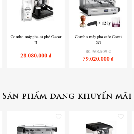
Combo máy pha cà phê Oscar
Combo máy pha cafe Conti
II
2G
80.368.509 ₫
28.080.000 ₫
79.020.000 ₫
Sản phẩm đang khuyến mãi
 vào danh sách yêu thích
Thêm vào danh sách yêu thích
Thêm vào danh 