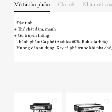
thư
Mô tả sản phẩm
Chi tiết
Nhận xét củ
viện
hình
ảnh
- Đặc tính:
+ Thể chất đậm, mạnh
+ Gu truyền thống
- Thành phần: Cà phê (Arabica 60%, Robusta 40%)
- Hướng dẫn sử dụng: Xay cà phê trước khi pha chế,
Thêm vào danh sách yêu thích
Thêm và