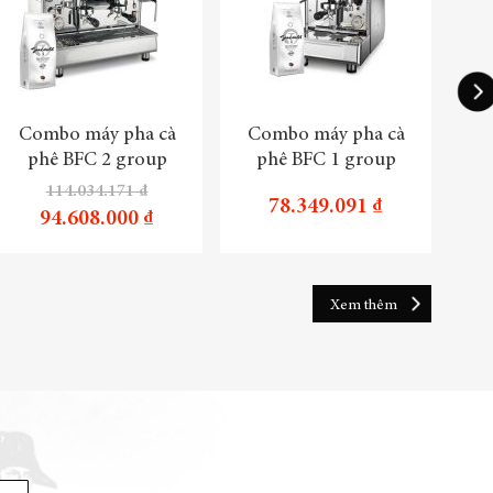
Combo máy pha cà
Combo máy pha cà
Tru
phê BFC 2 group
phê BFC 1 group
114.034.171 ₫
78.349.091 ₫
94.608.000 ₫
Xem thêm