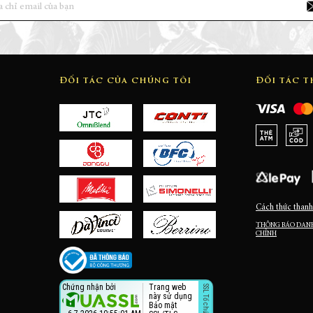
Đối tác của chúng tôi
Đối tác 
Cách thức thanh
THÔNG BÁO DANH
CHỈNH
Trang web
Chứng nhận bởi
này sử dụng
Bảo mật