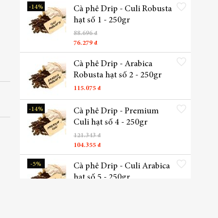
Thêm vào danh sách yêu t
-14%
Cà phê Drip - Culi Robusta
hạt số 1 - 250gr
88.696 ₫
76.279 ₫
Thêm vào danh sách yêu t
Cà phê Drip - Arabica
Robusta hạt số 2 - 250gr
115.075 ₫
Thêm vào danh sách yêu t
-14%
Cà phê Drip - Premium
Culi hạt số 4 - 250gr
121.343 ₫
104.355 ₫
Thêm vào danh sách yêu t
-5%
Cà phê Drip - Culi Arabica
hạt số 5 - 250gr
152.673 ₫
145.039 ₫
Thêm vào danh sách yêu t