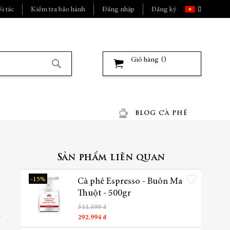
Ngôn
i tác
Kiểm tra bảo hành
Đăng nhập
Đăng ký
ngữ
Giỏ hàng
Tìm
kiếm
BLOG CÀ PHÊ
Sản phẩm liên quan
Thêm vào danh sách yêu t
-15%
Cà phê Espresso - Buôn Ma
Thuột - 500gr
344.699 ₫
n
292.994 ₫