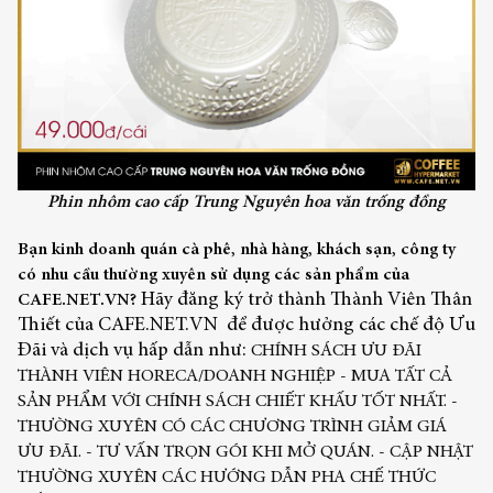
Phin nhôm cao cấp Trung Nguyên hoa văn trống đồng
Bạn kinh doanh quán cà phê, nhà hàng, khách sạn, công ty
có nhu cầu thường xuyên sử dụng các sản phẩm của
Hãy đăng ký trở thành Thành Viên Thân
CAFE.NET.VN?
Thiết của CAFE.NET.VN để được hưởng các chế độ Ưu
Đãi và dịch vụ hấp dẫn như:
CHÍNH SÁCH ƯU ĐÃI
THÀNH VIÊN HORECA/DOANH NGHIỆP
- MUA TẤT CẢ
SẢN PHẨM VỚI CHÍNH SÁCH CHIẾT KHẤU TỐT NHẤT.
-
THƯỜNG XUYÊN CÓ CÁC CHƯƠNG TRÌNH GIẢM GIÁ
ƯU ĐÃI.
- TƯ VẤN TRỌN GÓI KHI MỞ QUÁN.
- CẬP NHẬT
THƯỜNG XUYÊN CÁC HƯỚNG DẪN PHA CHẾ THỨC