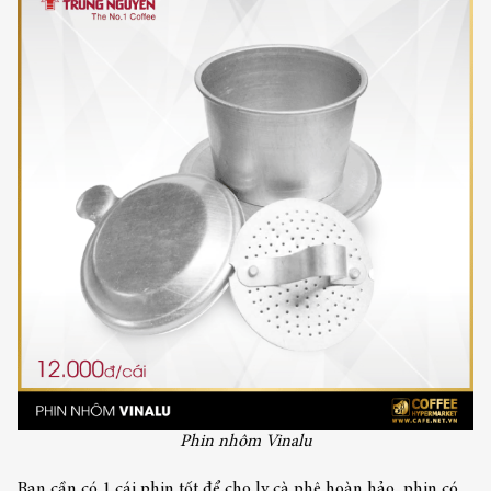
Phin nhôm Vinalu
Bạn cần có 1 cái phin tốt để cho ly cà phê hoàn hảo, phin có