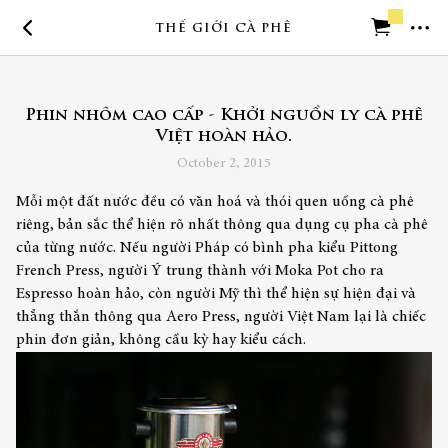
THẾ GIỚI CÀ PHÊ
Trở về trang chủ
Phin nhôm cao cấp - Khởi nguồn ly cà phê
Cần trợ giúp
Việt hoàn hảo.
October 2, 2015
Mỗi một đất nước đều có văn hoá và thói quen uống cà phê
riêng, bản sắc thể hiện rõ nhất thông qua dụng cụ pha cà phê
của từng nước. Nếu người Pháp có bình pha kiểu Pittong
French Press, người Ý trung thành với Moka Pot cho ra
Espresso hoàn hảo, còn người Mỹ thì thể hiện sự hiện đại và
thẳng thắn thông qua Aero Press, người Việt Nam lại là chiếc
phin đơn giản, không cầu kỳ hay kiểu cách.