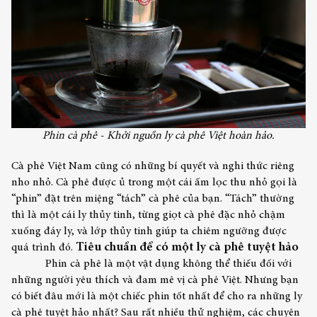
Phin cà phê - Khởi nguồn ly cà phê Việt hoàn hảo.
Cà phê Việt Nam cũng có những bí quyết và nghi thức riêng
nho nhỏ. Cà phê được ủ trong một cái ấm lọc thu nhỏ gọi là
“phin” đặt trên miệng “tách” cà phê của bạn. “Tách” thường
thì là một cái ly thủy tinh, từng giọt cà phê đặc nhỏ chậm
xuống đáy ly, và lớp thủy tinh giúp ta chiêm ngưỡng được
Tiêu chuẩn để có một ly cà phê tuyệt hảo
quá trình đó.
Phin cà phê là một vật dụng không thể thiếu đối với
những người yêu thích và đam mê vị cà phê Việt. Nhưng bạn
có biết đâu mới là một chiếc phin tốt nhất để cho ra những ly
cà phê tuyệt hảo nhất?
Sau rất nhiều thử nghiệm, các chuyên