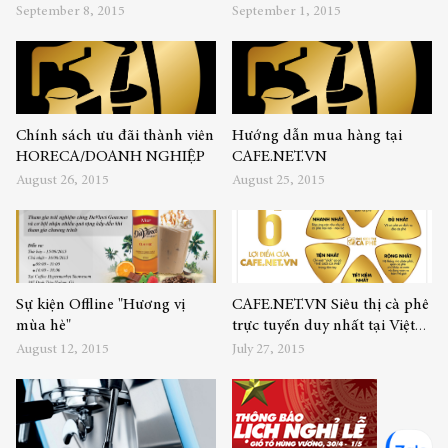
September 8, 2015
September 1, 2015
Chính sách ưu đãi thành viên
Hướng dẫn mua hàng tại
HORECA/DOANH NGHIỆP
CAFE.NET.VN
August 26, 2015
August 25, 2015
Sự kiện Offline "Hương vị
CAFE.NET.VN Siêu thị cà phê
mùa hè"
trực tuyến duy nhất tại Việt
Nam
August 12, 2015
July 27, 2015