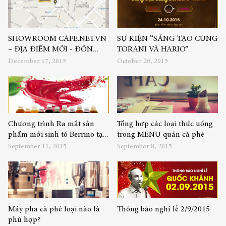
SHOWROOM CAFE.NET.VN
SỰ KIỆN “SÁNG TẠO CÙNG
– ĐỊA ĐIỂM MỚI - ĐÓN
TORANI VÀ HARIO”
XUÂN TỚI!
December 17, 2015
October 20, 2015
Chương trình Ra mắt sản
Tổng hợp các loại thức uống
phẩm mới sinh tố Berrino tại
trong MENU quán cà phê
Siêu thị cà phê CAFE.NET.VN
September 11, 2015
September 8, 2015
Máy pha cà phê loại nào là
Thông báo nghỉ lễ 2/9/2015
phù hợp?