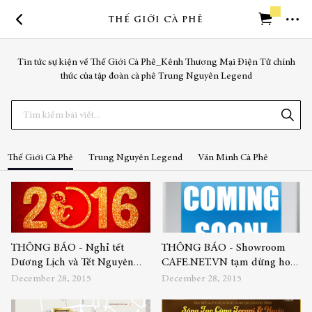
THẾ GIỚI CÀ PHÊ
Trở về trang chủ
Tin tức sự kiện về Thế Giới Cà Phê_Kênh Thương Mại Điện Tử chính
thức của tập đoàn cà phê Trung Nguyên Legend
Cần trợ giúp
Tìm
kiếm
Thế Giới Cà Phê
Trung Nguyên Legend
Văn Minh Cà Phê
THÔNG BÁO - Nghỉ tết
THÔNG BÁO - Showroom
Dương Lịch và Tết Nguyên
CAFE.NET.VN tạm dừng hoạt
Đán Bính Thân 2016
động để sửa chữa.
December 28, 2015
December 28, 2015