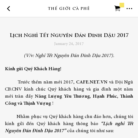
THẾ GIỚI CÀ PHÊ
Trở về trang chủ
Lịch Nghỉ Tết Nguyên Đán Đinh Dậu 2017
Cần trợ giúp
January 24, 2017
(V/v: Nghỉ Tết Nguyên Đán Đinh Dậu 2017).
Kính gửi Quý Khách Hàng!
Trước thềm năm mới 2017,
CAFE.NET.VN
và Đội Ngũ
CB.CNV kính chúc Quý khách hàng và gia đình một năm
mới tràn đầy
Năng Lượng
Yêu Thương, Hạnh Phúc, Thành
Công và Thịnh Vượng
!
Nhằm phục vụ Quý khách hàng chu đáo hơn, chúng tôi
kính gửi đến Quý khách hàng thông báo
“Lịch nghỉ Tết
Nguyên Đán
Đinh Dậu 2017
”
của chúng tôi như sau: