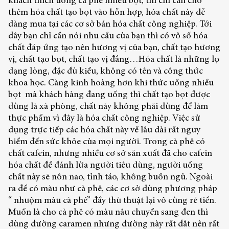
khách thích uống cà phê nhiều bọt, thì chỉ cần cho
thêm hóa chất tạo bọt vào hỗn hợp, hóa chất này dễ
dàng mua tại các cơ sở bán hóa chất công nghiệp. Tới
đây bạn chỉ cần nói nhu cầu của bạn thì có vô số hóa
chất đáp ứng tạo nên hương vị của bạn, chất tạo hương
vị, chất tạo bọt, chất tạo vị đắng…Hóa chất là những lọ
dạng lỏng, đặc đủ kiểu, không có tên và công thức
khoa học. Càng kinh hoàng hơn khi thức uống nhiều
bọt mà khách hàng đang uống thì chất tạo bọt được
dùng là xà phòng, chất này không phải dùng để làm
thực phẩm vì đây là hóa chất công nghiệp. Việc sử
dụng trực tiếp các hóa chất này về lâu dài rất nguy
hiểm đến sức khỏe của mọi người. Trong cà phê có
chất cafein, nhưng nhiều cơ sở sản xuất đã cho cafein
hóa chất để đánh lừa người tiêu dùng, người uống
chất này sẽ nôn nao, tỉnh táo, không buồn ngủ. Ngoài
ra để có màu như cà phê, các cơ sở dùng phương pháp
“ nhuộm màu cà phê” đầy thủ thuật lại vô cùng rẻ tiền.
Muốn là cho cà phê có màu nâu chuyển sang đen thì
dùng đường caramen nhưng đường này rất đắt nên rất