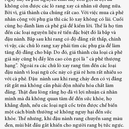
không còn được các lò rang xay cá nhân sử dụng nữa.
Bởi vì, giá thành của chúng rất cao. Với việc mua cà phê
nhân cộng với phụ gia thì các lò xay không có lãi. Cuối
cùng họ đành làm cà phê giả để kiếm lời. Thế là họ tìm
đến các loại nguyên liệu rẻ tiền đặc biệt đó là bắp và
đậu nành. Bắp sau khi rang có độ đắng rất thấp, chính
vì vậy, các chủ lò rang xay phải tìm các phụ gia để làm
tăng độ đắng cho bắp. Do đó, giá thành của loại cà phê
giả này cũng bị đẩy lên cao còn gọi là “ cà phê thượng
hạng”. Ngoài ra các chủ lò xay rang tìm đến các loại
đậu nành vì loại ngũ cốc này có giá rẻ hơn rất nhiều so
với cà phê. Đậu nành sau khi rang cháy đen có vị đắng
rất gắt mà không cần phải độn nhiều hóa chất làm
đắng. Thật đau lòng rằng họ đã vì lợi nhuận cá nhân
mình mà đã không quan tâm đế đến sức khỏe, họ
khẳng định, nếu các loại ngũ cốc trên được chế biến
một cách bình thường sẽ không nguy hại đến sức
khỏe. Thế nhưng, khi đậu nành rang chuyển sang màu
đen, mùi bắt đầu gắt khiến cho người rang bị tức ngực.