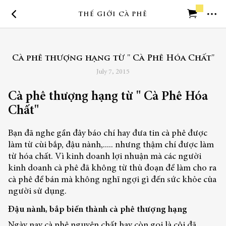
THẾ GIỚI CÀ PHÊ
Trở về trang chủ
Cà phê thượng hạng từ " Cà Phê Hóa Chất"
Cần trợ giúp
July 7, 2015
Cà phê thượng hạng từ " Cà Phê Hóa
Chất"
Bạn đã nghe gần đây báo chí hay đưa tin cà phê được
làm từ cùi bắp, đậu nành,..... nhưng thậm chí được làm
từ hóa chất. Vì kinh doanh lợi nhuận mà các người
kinh doanh cà phê đã không từ thủ đoạn để làm cho ra
cà phê để bán mà không nghĩ ngợi gì đến sức khỏe của
người sử dụng.
Đậu nành, bắp biến thành cà phê thượng hạng
Ngày nay cà phê nguyên chất hay còn gọi là cội đã