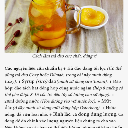
Cách làm trà đào cực chất, đúng vị
Các nguyên liệu cần chuẩn bị
+ Trà đào dạng túi lọc
(Có thể
dùng trà đào Cozy hoặc Dilmah, trong bài này mình dùng
Syrup
(siro)
đào
Cozy).
+
(mình sử dụng siro Torani).
+ Đào
hộp: đào tách hạt đóng hộp cùng nước ngâm
(hộp 8 miếng có
thể pha được 8-16 cốc trà đào tùy số lượng bạn sử dụng).
+
Mứt
20ml đường nước
(Hòa đường vào với nước lọc).
+
đào
(ở đây mình sử dụng
mứt đóng hộp Osterberg).
+ Nước
Bình lắc
a đong dung lượng
nóng, đá viên loại nhỏ.
+
, c
. Ca
đong để đo chính xác lượng nguyên liệu chúng ta cho vào.
Nếu không có các bạn có thể ước lượng, nhưng sẽ kém chuẩn