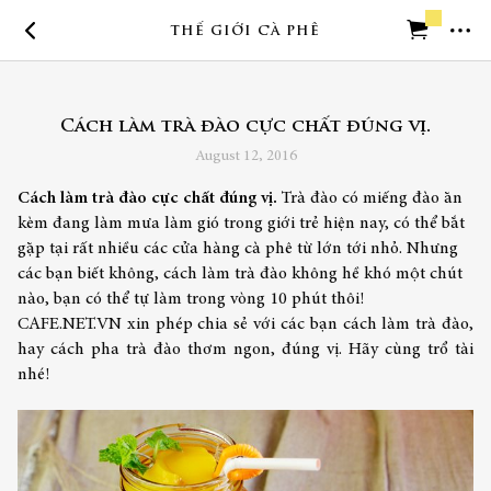
THẾ GIỚI CÀ PHÊ
Trở về trang chủ
Cách làm trà đào cực chất đúng vị.
Cần trợ giúp
August 12, 2016
Cách làm trà đào cực chất đúng vị.
Trà đào có miếng đào ăn
kèm đang làm mưa làm gió trong giới trẻ hiện nay, có thể bắt
gặp tại rất nhiều các cửa hàng cà phê từ lớn tới nhỏ. Nhưng
các bạn biết không, cách làm trà đào không hề khó một chút
nào, bạn có thể tự làm trong vòng 10 phút thôi!
CAFE.NET.VN xin phép chia sẻ với các bạn cách làm trà đào,
hay cách pha trà đào
thơm ngon, đúng vị. Hãy cùng trổ tài
nhé!