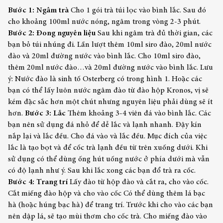
Bước 1: Ngâm trà
Cho 1 gói trà túi lọc vào bình lắc. Sau đó
cho khoảng 100ml nước nóng, ngâm trong vòng 2-3 phút.
Bước 2: Đong nguyên liệu
Sau khi ngâm trà đủ thời gian, các
bạn bỏ túi nhúng đi. Lần lượt thêm 10ml siro đào, 20ml nước
đào và 20ml đường nước vào bình lắc.
Cho 10ml siro đào,
thêm 20ml nước đào…và 20ml đường nước vào bình lắc.
Lưu
ý: Nước đào là sinh tố Osterberg có trong hình 1. Hoặc các
bạn có thể lấy luôn nước ngâm đào từ đào hộp Kronos, vị sẽ
kém đặc sắc hơn một chút nhưng nguyên liệu phải dùng sẽ ít
hơn.
Bước 3: Lắc
Thêm khoảng 3-4 viên đá vào bình lắc. Các
bạn nên sử dụng đá nhỏ để dễ lắc và lạnh nhanh. Đậy kín
nắp lại và lắc đều. Cho đá vào và lắc đều. Mục đích của việc
lắc là tạo bọt và để cốc trà lạnh đều từ trên xuống dưới. Khi
sử dụng có thể dùng ống hút uống nước ở phía dưới mà vẫn
có độ lạnh như ý. Sau khi lắc xong các bạn đổ trà ra cốc.
Bước 4: Trang trí
Lấy đào từ hộp đào và cắt ra, cho vào cốc.
Cắt miếng đào hộp và cho vào cốc
Có thể dùng thêm lá bạc
hà (hoặc húng bạc hà) để trang trí. Trước khi cho vào các bạn
nên dập lá, sẽ tạo mùi thơm cho cốc trà. Cho miếng đào vào