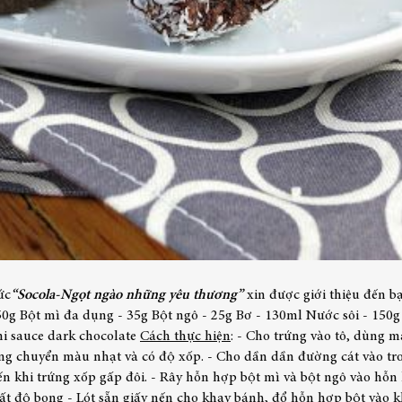
ức
“Socola-Ngọt ngào những yêu thương”
xin được giới thiệu đến 
50g Bột mì đa dụng - 35g Bột ngô - 25g Bơ
- 130ml Nước sôi - 150g
i sauce dark chocolate
Cách thực hiện
:
- Cho trứng vào tô, dùng m
ứng chuyển màu nhạt và có độ xốp.
- Cho dần dần đường cát vào tro
n khi trứng xốp gấp đôi.
- Rây hỗn hợp bột mì và bột ngô vào hỗn
ất độ bong
- Lót sẵn giấy nến cho khay bánh, đổ hỗn hợp bột vào 