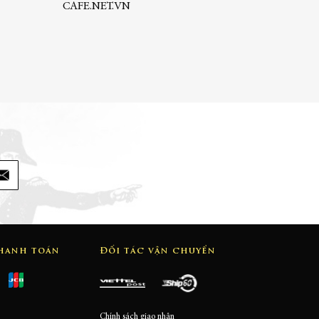
CAFE.NET.VN
thanh toán
Đối tác vận chuyển
Chính sách giao nhận