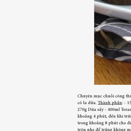
Chuyên mục chuỗi công th
cô la dừa.
Thành phần
:
- 1
270g Dừa sấy
- 400ml Toran
khoảng 4 phút, đến khi tr
trong khoảng 8 phút cho đế
trộn nhẹ để trứng không m