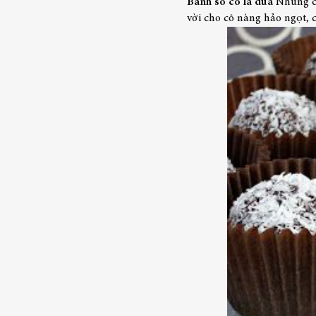
Bánh sô cô la dừa
Những ch
vời cho cô nàng hảo ngọt, 