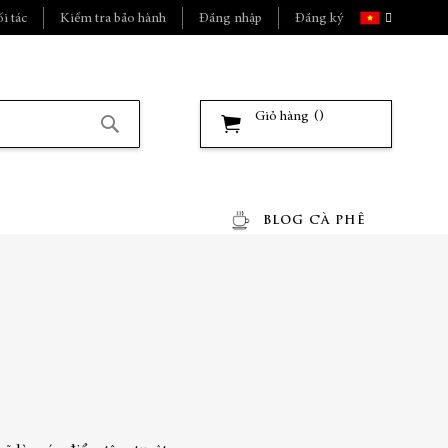
Ngôn
i tác
Kiểm tra bảo hành
Đăng nhập
Đăng ký
ngữ
Giỏ hàng
Tìm
kiếm
BLOG CÀ PHÊ