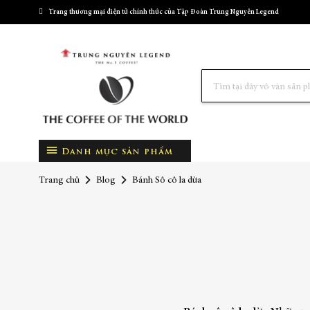
Trang thương mại điện tử chính thức của Tập Đoàn Trung Nguyên Legend
Tìm
kiếm
Danh mục sản phẩm
Trang chủ
Blog
Bánh Sô cô la dừa