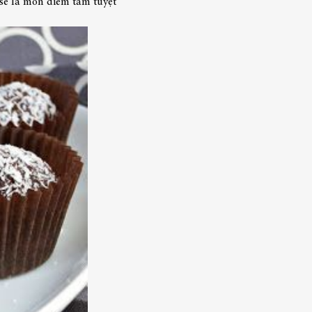
sẽ là món điểm tâm tuyệt