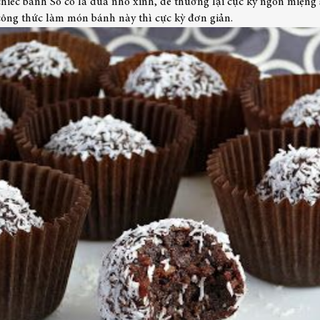
iếc bánh Sô cô la dừa nhỏ xinh, dễ thương lại cực kỳ ngon miệng 
công thức làm món bánh này thì cực kỳ đơn giản.